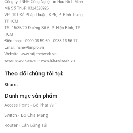
Công ty TNHH Công Nghệ Tin Học Bình Minh
Mã Số Thuế: 0314326926
VP: 191 Đỗ Pháp Thuận, KP5, P. Bình Trưng,
TPHCM
TS: 15/35/20 Đường Số 6, P. Hiệp Bình, TP.
HCM
Điện thoại : 0909 06 59 69 - 0938 16 56 77
Email: hsm@bmpro.vn
Website: www.ruijienetwork.vn -
www.networkpro.vn - www.h3cnetwork.vn
Theo dõi chúng tôi tại:
Share:
Danh mục sản phẩm
Access Point - Bộ Phát WiFi
Switch - Bộ Chia Mạng
Router - Cân Bằng Tải