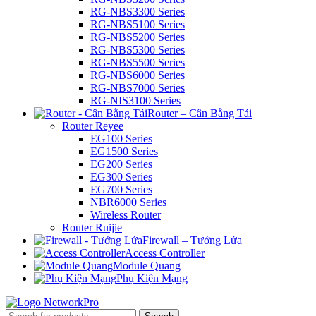
RG-NBS3300 Series
RG-NBS5100 Series
RG-NBS5200 Series
RG-NBS5300 Series
RG-NBS5500 Series
RG-NBS6000 Series
RG-NBS7000 Series
RG-NIS3100 Series
Router – Cân Bằng Tải
Router Reyee
EG100 Series
EG1500 Series
EG200 Series
EG300 Series
EG700 Series
NBR6000 Series
Wireless Router
Router Ruijie
Firewall – Tưởng Lửa
Access Controller
Module Quang
Phụ Kiện Mạng