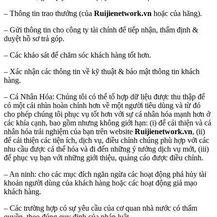
– Thông tin trao thưởng (của
Ruijienetwork.vn
hoặc của hãng).
– Gửi thông tin cho công ty tài chính để tiếp nhận, thẩm định &
duyệt hồ sơ trả góp.
– Các khảo sát để chăm sóc khách hàng tốt hơn.
– Xác nhận các thông tin về kỹ thuật & bảo mật thông tin khách
hàng.
– Cá Nhân Hóa: Chúng tôi có thể tổ hợp dữ liệu được thu thập để
có một cái nhìn hoàn chỉnh hơn về một người tiêu dùng và từ đó
cho phép chúng tôi phục vụ tốt hơn với sự cá nhân hóa mạnh hơn ở
các khía cạnh, bao gồm nhưng không giới hạn: (i) để cải thiện và cá
nhân hóa trải nghiệm của bạn trên website
Ruijienetwork.vn
, (ii)
để cải thiện các tiện ích, dịch vụ, điều chỉnh chúng phù hợp với các
nhu cầu được cá thể hóa và đi đến những ý tưởng dịch vụ mới, (iii)
để phục vụ bạn với những giới thiệu, quảng cáo được điều chỉnh.
– An ninh: cho các mục đích ngăn ngừa các hoạt động phá hủy tài
khoản người dùng của khách hàng hoặc các hoạt động giả mạo
khách hàng.
– Các trường hợp có sự yêu cầu của cơ quan nhà nước có thẩm
quyền, theo đúng quy định của pháp luật.