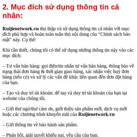
2. Mục đích sử dụng thông tin cá
nhân:
Ruijienetwork.vn
thu thập và sử dụng thông tin cá nhân với mục
đích phù hợp và hoàn toàn tuân thủ nội dung của “Chính sách bảo
mật” này. Cụ thể:
Khi cần thiết, chúng tôi có thể sử dụng những thông tin này vào các
mục đích:
– Tư vấn bán hàng: gọi điện/tin nhắn tư vấn bán hàng, thông báo về
trạng thái đơn hàng & thời gian giao hàng, xác nhận việc huỷ đơn
hàng (nếu có) và xử lý các vấn đề khác liên quan đến đơn đặt hàng
của bạn.
– Tạo và duy trì tài khoản: để taọ và duy trì tài khoản của bạn tại
website của chúng tôi.
– Gửi thư ngỏ/thư cảm ơn, giới thiệu sản phẩm mới, dịch vụ mới
hoặc các chương trình khuyến mãi của
Ruijienetwork.vn
– Gửi thông tin về bảo hành sản phẩm.
– Phản hồi, giải quyết khiếu nại, yêu cầu của bạn.