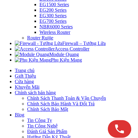
EG1500 Series
EG200 Series
EG300 Series
EG700 Series
NBR6000 Series
Wireless Router
Router Ruijie
Firewall – Tưởng Lửa
Access Controller
Module Quang
Phụ Kiện Mạng
Trang chủ
Giới Thiệu
Cửa hàng
Khuyến Mãi
Chính sách bán hàng
Chính Sách Thanh Toán & Vận Chuyển
Chính Sách Bảo Hành Và Đổi Trả
Chính Sách Bảo Mật
Blog
Tin Công Ty
Tin Công Nghệ
Đánh Giá Sản Phẩm
Hướng Dẫn Kỹ Thuật