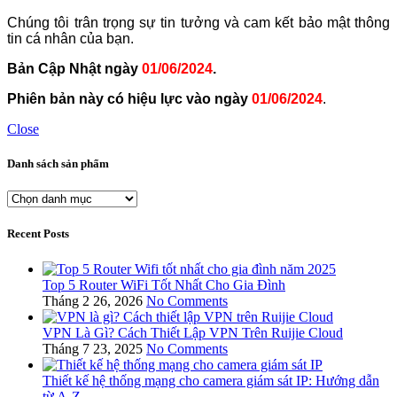
Chúng tôi trân trọng sự tin tưởng và cam kết bảo mật thông
tin cá nhân của bạn.
Bản Cập Nhật ngày
01/06/2024
.
Phiên bản này có hiệu lực vào ngày
01/06/2024
.
Close
Danh sách sản phẩm
Danh
sách
sản
Recent Posts
phẩm
Top 5 Router WiFi Tốt Nhất Cho Gia Đình
Tháng 2 26, 2026
No Comments
VPN Là Gì? Cách Thiết Lập VPN Trên Ruijie Cloud
Tháng 7 23, 2025
No Comments
Thiết kế hệ thống mạng cho camera giám sát IP: Hướng dẫn
từ A-Z