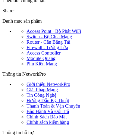
Theo dõi chúng tôi tại:
Share:
Danh mục sản phẩm
Access Point - Bộ Phát WiFi
Switch - Bộ Chia Mạng
Router - Cân Bằng Tải
Firewall - Tưởng Lửa
Access Controller
Module Quang
Phụ Kiện Mạng
Thông tin NetworkPro
Giới thiệu NetworkPro
Giải Pháp Mạng
Tin Công Nghệ
Hướng Dẫn Kỹ Thuật
Thanh Toán & Vận Chuyển
Bảo Hành Và Đổi Trả
Chính Sách Bảo Mật
Chính sách kiểm hàng
Thông tin hỗ trợ