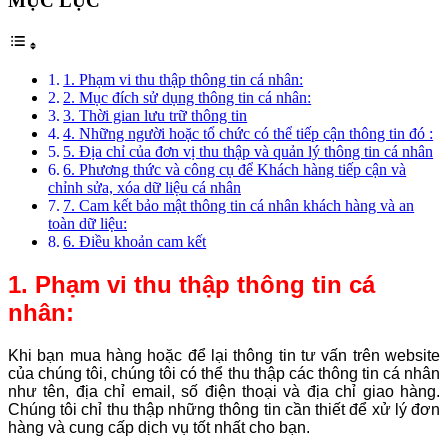
MỤC LỤC
1. Phạm vi thu thập thông tin cá nhân:
2. Mục đích sử dụng thông tin cá nhân:
3. Thời gian lưu trữ thông tin
4. Những người hoặc tổ chức có thể tiếp cận thông tin đó :
5. Địa chỉ của đơn vị thu thập và quản lý thông tin cá nhân
6. Phương thức và công cụ để Khách hàng tiếp cận và
chỉnh sửa, xóa dữ liệu cá nhân
7. Cam kết bảo mật thông tin cá nhân khách hàng và an
toàn dữ liệu:
6. Điều khoản cam kết
1. Phạm vi thu thập thông tin cá
nhân:
Khi bạn mua hàng hoặc để lại thông tin tư vấn trên website
của chúng tôi, chúng tôi có thể thu thập các thông tin cá nhân
như tên, địa chỉ email, số điện thoại và địa chỉ giao hàng.
Chúng tôi chỉ thu thập những thông tin cần thiết để xử lý đơn
hàng và cung cấp dịch vụ tốt nhất cho bạn.