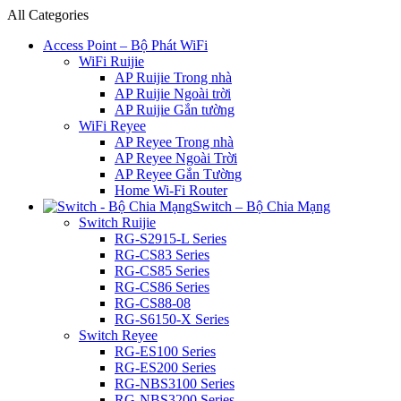
All Categories
Access Point – Bộ Phát WiFi
WiFi Ruijie
AP Ruijie Trong nhà
AP Ruijie Ngoài trời
AP Ruijie Gắn tường
WiFi Reyee
AP Reyee Trong nhà
AP Reyee Ngoài Trời
AP Reyee Gắn Tường
Home Wi-Fi Router
Switch – Bộ Chia Mạng
Switch Ruijie
RG-S2915-L Series
RG-CS83 Series
RG-CS85 Series
RG-CS86 Series
RG-CS88-08
RG-S6150-X Series
Switch Reyee
RG-ES100 Series
RG-ES200 Series
RG-NBS3100 Series
RG-NBS3200 Series