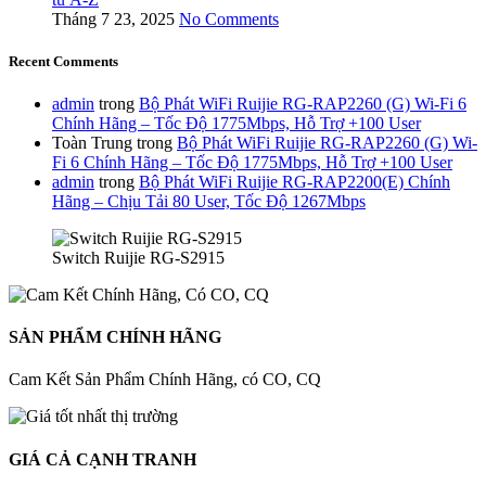
Tháng 7 23, 2025
No Comments
Recent Comments
admin
trong
Bộ Phát WiFi Ruijie RG-RAP2260 (G) Wi-Fi 6
Chính Hãng – Tốc Độ 1775Mbps, Hỗ Trợ +100 User
Toàn Trung
trong
Bộ Phát WiFi Ruijie RG-RAP2260 (G) Wi-
Fi 6 Chính Hãng – Tốc Độ 1775Mbps, Hỗ Trợ +100 User
admin
trong
Bộ Phát WiFi Ruijie RG-RAP2200(E) Chính
Hãng – Chịu Tải 80 User, Tốc Độ 1267Mbps
Switch Ruijie RG-S2915
SẢN PHẨM CHÍNH HÃNG
Cam Kết Sản Phẩm Chính Hãng, có CO, CQ
GIÁ CẢ CẠNH TRANH