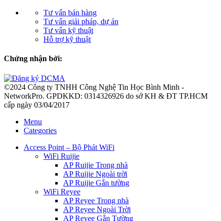
Tư vấn bán hàng
Tư vấn giải pháp, dự án
Tư vấn kỹ thuật
Hỗ trợ kỹ thuật
Chứng nhận bởi:
©2024 Công ty TNHH Công Nghệ Tin Học Bình Minh -
NetworkPro. GPDKKD: 0314326926 do sở KH & ĐT TP.HCM
cấp ngày 03/04/2017
Menu
Categories
Access Point – Bộ Phát WiFi
WiFi Ruijie
AP Ruijie Trong nhà
AP Ruijie Ngoài trời
AP Ruijie Gắn tường
WiFi Reyee
AP Reyee Trong nhà
AP Reyee Ngoài Trời
AP Reyee Gắn Tường