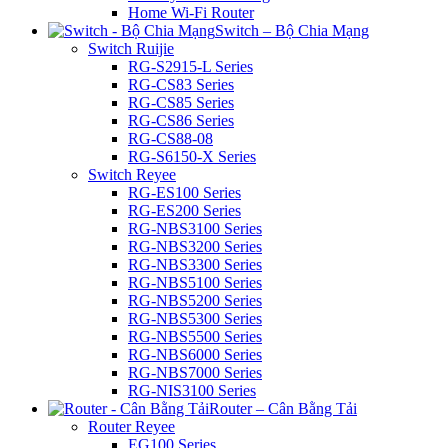
Home Wi-Fi Router
Switch – Bộ Chia Mạng
Switch Ruijie
RG-S2915-L Series
RG-CS83 Series
RG-CS85 Series
RG-CS86 Series
RG-CS88-08
RG-S6150-X Series
Switch Reyee
RG-ES100 Series
RG-ES200 Series
RG-NBS3100 Series
RG-NBS3200 Series
RG-NBS3300 Series
RG-NBS5100 Series
RG-NBS5200 Series
RG-NBS5300 Series
RG-NBS5500 Series
RG-NBS6000 Series
RG-NBS7000 Series
RG-NIS3100 Series
Router – Cân Bằng Tải
Router Reyee
EG100 Series