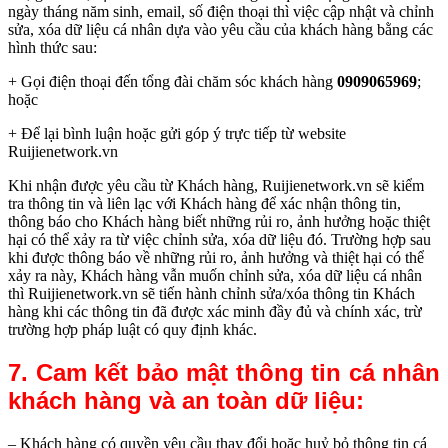
ngày tháng năm sinh, email, số điện thoại thì việc cập nhật và chỉnh
sửa, xóa dữ liệu cá nhân dựa vào yêu cầu của khách hàng bằng các
hình thức sau:
+ Gọi điện thoại đến tổng đài chăm sóc khách hàng
0909065969
;
hoặc
+ Để lại bình luận hoặc gửi góp ý trực tiếp từ website
Ruijienetwork.vn
Khi nhận được yêu cầu từ Khách hàng, Ruijienetwork.vn sẽ kiểm
tra thông tin và liên lạc với Khách hàng để xác nhận thông tin,
thông báo cho Khách hàng biết những rủi ro, ảnh hưởng hoặc thiệt
hại có thể xảy ra từ việc chỉnh sửa, xóa dữ liệu đó. Trường hợp sau
khi được thông báo về những rủi ro, ảnh hưởng và thiệt hại có thể
xảy ra này, Khách hàng vẫn muốn chỉnh sửa, xóa dữ liệu cá nhân
thì Ruijienetwork.vn sẽ tiến hành chỉnh sửa/xóa thông tin Khách
hàng khi các thông tin đã được xác minh đầy đủ và chính xác, trừ
trường hợp pháp luật có quy định khác.
7. Cam kết bảo mật thông tin cá nhân
khách hàng và an toàn dữ liệu:
– Khách hàng có quyền yêu cầu thay đổi hoặc huỷ bỏ thông tin cá