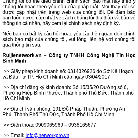
Chúng tôi có thể điều chỉnh chính sách bảo mật này theo ý
chúng tôi hoặc theo yêu cầu của pháp luật. Mọi thay đổi sẽ
được cập nhật trên trang web của chúng tôi. Để đảm bảo
bạn luôn được cập nhật về cách chúng tôi thu thập và bảo vệ
thông tin cá nhân, hãy xem lại chính sách này định kỳ.
Nếu bạn có bất kỳ câu hỏi hoặc yêu cầu liên quan đến chính
sách bảo mật của chúng tôi, vui lòng liên hệ với chúng tôi
qua thông tin sau:
Ruijienetwork.vn – Công ty TNHH Công Nghệ Tin Học
Bình Minh
>> Giấy phép kinh doanh số: 0314326926 do Sở Kế Hoạch
và Đầu Tư TP. Hồ Chí Minh cấp ngày 03/04/2017
>> Địa chỉ đăng ký kinh doanh: Số 15/35/20 Đường số 6,
Phường Hiệp Bình Phước, Thành phố Thủ Đức, Thành phố
Hồ Chí Minh
>> Địa chỉ văn phòng: 191 Đỗ Pháp Thuận, Phường An
Phú, Thành Phố Thủ Đức, Thành Phố Hồ Chí Minh
>> Điện thoại: 0909065969 – 0938165677
>> Email:
info@networkpro.vn