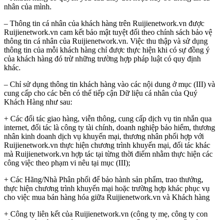
nhân của mình.
– Thông tin cá nhân của khách hàng trên Ruijienetwork.vn được
Ruijienetwork.vn cam kết bảo mật tuyệt đối theo chính sách bảo vệ
thông tin cá nhân của Ruijienetwork.vn. Việc thu thập và sử dụng
thông tin của mỗi khách hàng chỉ được thực hiện khi có sự đồng ý
của khách hàng đó trừ những trường hợp pháp luật có quy định
khác.
– Chỉ sử dụng thông tin khách hàng vào các nội dung ở mục (III) và
cung cấp cho các bên có thể tiếp cận Dữ liệu cá nhân của Quý
Khách Hàng như sau:
+ Các đối tác giao hàng, viễn thông, cung cấp dịch vụ tin nhắn qua
internet, đối tác là công ty tài chính, doanh nghiệp bảo hiểm, thương
nhân kinh doanh dịch vụ khuyến mại, thương nhân phối hợp với
Ruijienetwork.vn thực hiện chương trình khuyến mại, đối tác khác
mà Ruijienetwork.vn hợp tác tại từng thời điểm nhằm thực hiện các
công việc theo phạm vi nêu tại mục (III);
+ Các Hãng/Nhà Phân phối để bảo hành sản phẩm, trao thưởng,
thực hiện chương trình khuyến mại hoặc trường hợp khác phục vụ
cho việc mua bán hàng hóa giữa Ruijienetwork.vn và Khách hàng
+ Công ty liên kết của Ruijienetwork.vn (công ty mẹ, công ty con