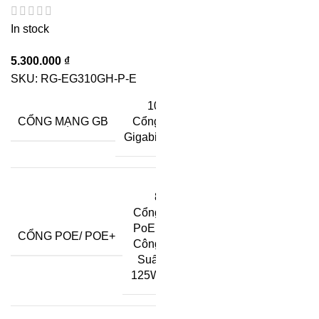
In stock
5.300.000
₫
SKU:
RG-EG310GH-P-E
10
CỔNG MẠNG GB
Cổng
Gigabit
8
Cổng
PoE
,
CỔNG POE/ POE+
Công
Suất
125W