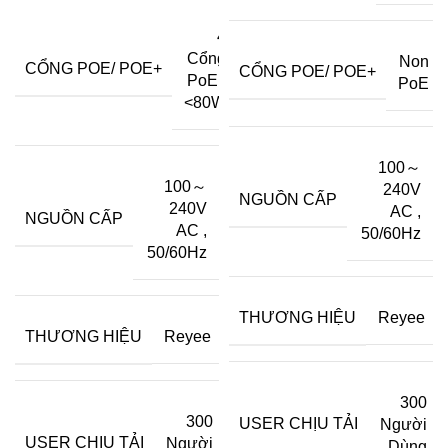
4
Cổng
Non
CỔNG POE/ POE+
CỔNG POE/ POE+
PoE
,
PoE
<80W
100～
100～
240V
NGUỒN CẤP
240V
AC
,
NGUỒN CẤP
AC
,
50/60Hz
50/60Hz
THƯƠNG HIỆU
Reyee
THƯƠNG HIỆU
Reyee
300
300
USER CHỊU TẢI
Người
USER CHỊU TẢI
Người
Dùng