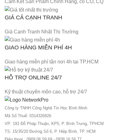
Cam Kết Sản Phẩm Chính Hãng, có CO, CQ
GIÁ CẢ CẠNH TRANH
Giá Cạnh Tranh Nhất Thị Trường
GIAO HÀNG MIỄN PHÍ 4H
Giao hàng miễn phí tận nơi 4h tại TP.HCM
HỖ TRỢ ONLINE 24/7
Kỹ thuật chuyên môn cao, hỗ trợ 24/7
Công ty TNHH Công Nghệ Tin Học Bình Minh
Mã Số Thuế: 0314326926
VP: 191 Đỗ Pháp Thuận, KP5, P. Bình Trưng, TPHCM
TS: 15/35/20 Đường Số 6, P. Hiệp Bình, TP. HCM
Điện thoại : 0909 06 59 69 - 0938 16 56 77