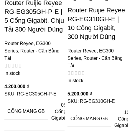
Router Ruijie Reyee
Router Ruijie Reyee
RG-EG305GH-P-E |
RG-EG310GH-E |
5 Cổng Gigabit, Chịu
10 Cổng Gigabit,
Tải 300 Người Dùng
300 Người Dùng
Router Reyee
,
EG300
Series
,
Router - Cân Bằng
Router Reyee
,
EG300
Tải
Series
,
Router - Cân Bằng
Tải
In stock
In stock
4.200.000
₫
SKU:
RG-EG305GH-P-E
5.200.000
₫
SKU:
RG-EG310GH-E
05
CỔNG MẠNG GB
Cổng
10
Gigabit
CỔNG MẠNG GB
Cổng
Gigabit