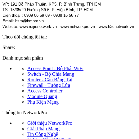
VP: 191 Đỗ Pháp Thuận, KP5, P. Bình Trưng, TPHCM
TS: 15/35/20 Đường Số 6, P. Hiệp Bình, TP. HCM
Điện thoại : 0909 06 59 69 - 0938 16 56 77
Email: hsm@bmpro.vn
Website: www.ruijienetwork.vn - www.networkpro.vn - www.h3cnetwork.vn
Theo dõi chúng tôi tại:
Share:
Danh mục sản phẩm
Access Point - Bộ Phát WiFi
Switch - Bộ Chia Mạng
Router - Cân Bằng Tải
Firewall - Tưởng Lửa
Access Controller
Module Quang
Phụ Kiện Mạng
Thông tin NetworkPro
Giới thiệu NetworkPro
Giải Pháp Mạng
Tin Công Nghệ