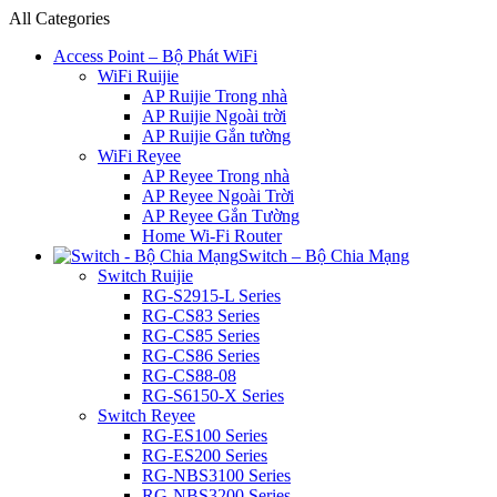
All Categories
Access Point – Bộ Phát WiFi
WiFi Ruijie
AP Ruijie Trong nhà
AP Ruijie Ngoài trời
AP Ruijie Gắn tường
WiFi Reyee
AP Reyee Trong nhà
AP Reyee Ngoài Trời
AP Reyee Gắn Tường
Home Wi-Fi Router
Switch – Bộ Chia Mạng
Switch Ruijie
RG-S2915-L Series
RG-CS83 Series
RG-CS85 Series
RG-CS86 Series
RG-CS88-08
RG-S6150-X Series
Switch Reyee
RG-ES100 Series
RG-ES200 Series
RG-NBS3100 Series
RG-NBS3200 Series