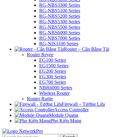
RG-NBS3300 Series
RG-NBS5100 Series
RG-NBS5200 Series
RG-NBS5300 Series
RG-NBS5500 Series
RG-NBS6000 Series
RG-NBS7000 Series
RG-NIS3100 Series
Router – Cân Bằng Tải
Router Reyee
EG100 Series
EG1500 Series
EG200 Series
EG300 Series
EG700 Series
NBR6000 Series
Wireless Router
Router Ruijie
Firewall – Tưởng Lửa
Access Controller
Module Quang
Phụ Kiện Mạng