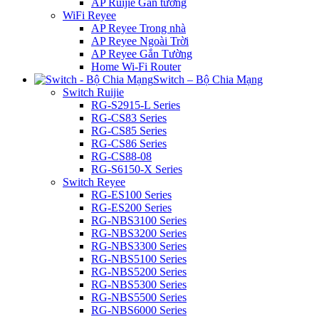
AP Ruijie Gắn tường
WiFi Reyee
AP Reyee Trong nhà
AP Reyee Ngoài Trời
AP Reyee Gắn Tường
Home Wi-Fi Router
Switch – Bộ Chia Mạng
Switch Ruijie
RG-S2915-L Series
RG-CS83 Series
RG-CS85 Series
RG-CS86 Series
RG-CS88-08
RG-S6150-X Series
Switch Reyee
RG-ES100 Series
RG-ES200 Series
RG-NBS3100 Series
RG-NBS3200 Series
RG-NBS3300 Series
RG-NBS5100 Series
RG-NBS5200 Series
RG-NBS5300 Series
RG-NBS5500 Series
RG-NBS6000 Series