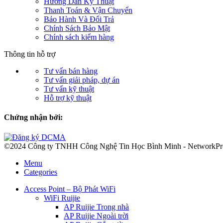
Hướng Dẫn Kỹ Thuật
Thanh Toán & Vận Chuyển
Bảo Hành Và Đổi Trả
Chính Sách Bảo Mật
Chính sách kiểm hàng
Thông tin hỗ trợ
Tư vấn bán hàng
Tư vấn giải pháp, dự án
Tư vấn kỹ thuật
Hỗ trợ kỹ thuật
Chứng nhận bởi:
©2024 Công ty TNHH Công Nghệ Tin Học Bình Minh - NetworkP
Menu
Categories
Access Point – Bộ Phát WiFi
WiFi Ruijie
AP Ruijie Trong nhà
AP Ruijie Ngoài trời