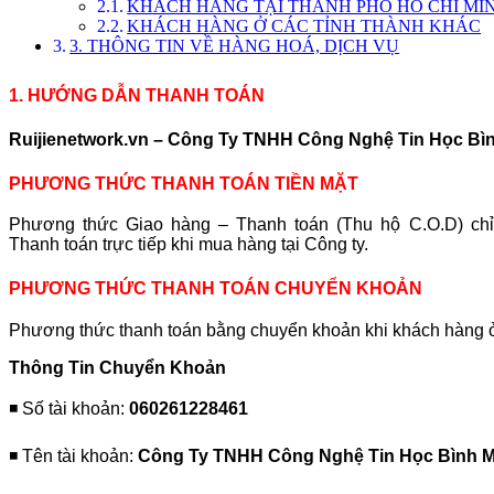
KHÁCH HÀNG TẠI THÀNH PHỐ HỒ CHÍ MI
KHÁCH HÀNG Ở CÁC TỈNH THÀNH KHÁC
3. THÔNG TIN VỀ HÀNG HOÁ, DỊCH VỤ
1. HƯỚNG DẪN THANH TOÁN
Ruijienetwork.vn – Công
Ty TNHH Công Nghệ Tin Học Bì
PHƯƠNG THỨC THANH TOÁN TIỀN MẶT
Phương thức Giao hàng – Thanh toán (Thu hộ C.O.D) chỉ 
Thanh toán trực tiếp khi mua hàng tại Công ty.
PHƯƠNG THỨC THANH TOÁN CHUYỂN KHOẢN
Phương thức thanh toán bằng chuyển khoản khi khách hàng ở
Thông
Tin Chuyển Khoản
◾️ Số tài khoản:
060261228461
◾️ Tên tài khoản:
Công Ty TNHH Công Nghệ Tin Học Bình M