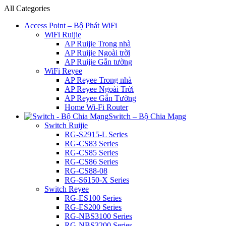
All Categories
Access Point – Bộ Phát WiFi
WiFi Ruijie
AP Ruijie Trong nhà
AP Ruijie Ngoài trời
AP Ruijie Gắn tường
WiFi Reyee
AP Reyee Trong nhà
AP Reyee Ngoài Trời
AP Reyee Gắn Tường
Home Wi-Fi Router
Switch – Bộ Chia Mạng
Switch Ruijie
RG-S2915-L Series
RG-CS83 Series
RG-CS85 Series
RG-CS86 Series
RG-CS88-08
RG-S6150-X Series
Switch Reyee
RG-ES100 Series
RG-ES200 Series
RG-NBS3100 Series
RG-NBS3200 Series