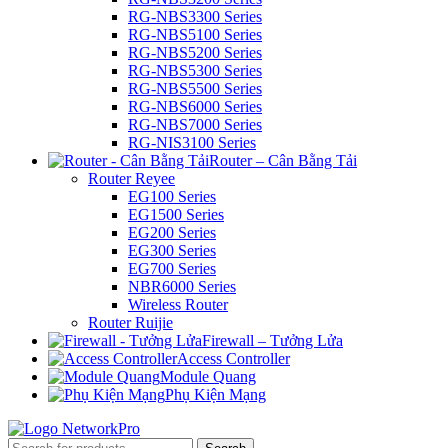
RG-NBS3300 Series
RG-NBS5100 Series
RG-NBS5200 Series
RG-NBS5300 Series
RG-NBS5500 Series
RG-NBS6000 Series
RG-NBS7000 Series
RG-NIS3100 Series
Router – Cân Bằng Tải
Router Reyee
EG100 Series
EG1500 Series
EG200 Series
EG300 Series
EG700 Series
NBR6000 Series
Wireless Router
Router Ruijie
Firewall – Tưởng Lửa
Access Controller
Module Quang
Phụ Kiện Mạng