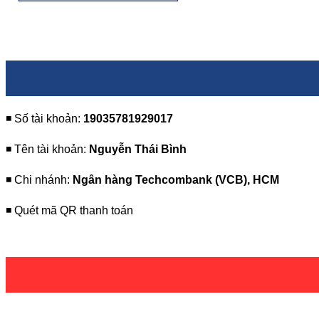
◾️ Số tài khoản:
19035781929017
◾️ Tên tài khoản:
Nguyễn Thái Bình
◾️ Chi nhánh:
Ngân hàng Techcombank (VCB), HCM
◾️ Quét mã QR thanh toán