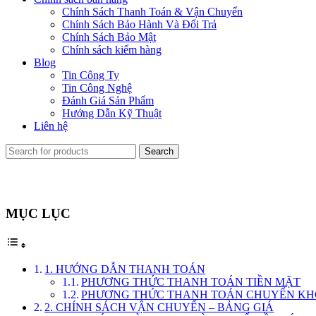
Chính Sách Thanh Toán & Vận Chuyển
Chính Sách Bảo Hành Và Đổi Trả
Chính Sách Bảo Mật
Chính sách kiểm hàng
Blog
Tin Công Ty
Tin Công Nghệ
Đánh Giá Sản Phẩm
Hướng Dẫn Kỹ Thuật
Liên hệ
Search
MỤC LỤC
1. HƯỚNG DẪN THANH TOÁN
PHƯƠNG THỨC THANH TOÁN TIỀN MẶT
PHƯƠNG THỨC THANH TOÁN CHUYỂN K
2. CHÍNH SÁCH VẬN CHUYỂN – BẢNG GIÁ