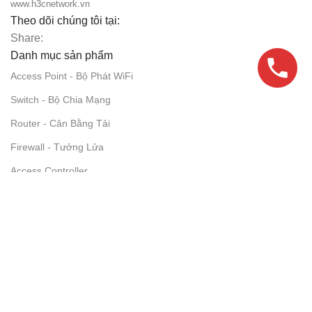
www.h3cnetwork.vn
Theo dõi chúng tôi tại:
Share:
Danh mục sản phẩm
Access Point - Bộ Phát WiFi
Switch - Bộ Chia Mạng
Router - Cân Bằng Tải
Firewall - Tưởng Lửa
Access Controller
Module Quang
Phụ Kiện Mạng
Thông tin NetworkPro
Giới thiệu NetworkPro
Giải Pháp Mạng
Tin Công Nghệ