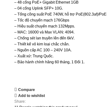
– 48 cổng PoE+ Gigabit Ethernet 1GB
– 04 cổng Uplink SFP+ 10G.
– Tổng công suất PoE 740W, hỗ trợ PoE(802.3af)/PoE
– Tốc độ chuyển mạch 176Gbps
– Hiệu suất chuyển mạch 132Mpps.
– MAC: 16000 và Max VLAN: 4094.
– Chống sét lan truyền lên đến 6kV.
– Thiết kế vỏ kim loại chắc chắn.
– Nguồn cấp AC 100 – 240V 10A.
– Xuất xứ: Trung Quốc.
– Bảo hành chính hãng 60 tháng, 1 Đổi 1.
GỌI ĐIỆN TƯ VẤN NHANH
CHAT ZALO BÁO GIÁ ĐẠI LÝ
Compare
Add to wishlist
Share: