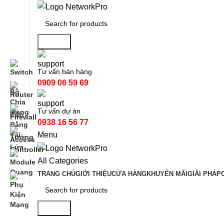
Search
Tư vấn bán hàng
0909 06 59 69
Tư vấn dự án
0938 16 56 77
Menu
All Categories
TRANG CHỦ
GIỚI THIỆU
CỬA HÀNG
KHUYẾN MÃI
GIẢI PHÁP
Search