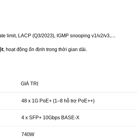
rate limit, LACP (Q3/2023), IGMP snooping v1/v2/v3,…
ệt
, hoạt động ổn định trong thời gian dài.
GIÁ TRỊ
48 x 1G PoE+ (1–8 hỗ trợ PoE++)
4 x SFP+ 10Gbps BASE-X
740W