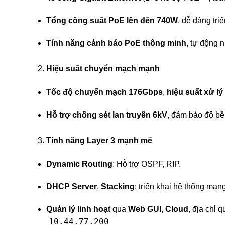
Tổng công suất PoE lên đến 740W
, dễ dàng tri
Tính năng cảnh báo PoE thông minh
, tự động 
2.
Hiệu suất chuyển mạch mạnh
Tốc độ chuyển mạch 176Gbps
,
hiệu suất xử l
Hỗ trợ chống sét lan truyền 6kV
, đảm bảo độ bền
3.
Tính năng Layer 3 mạnh mẽ
Dynamic Routing
: Hỗ trợ OSPF, RIP.
DHCP Server
,
Stacking
: triển khai hệ thống mạ
Quản lý linh hoạt
qua
Web GUI, Cloud
, địa chỉ 
10.44.77.200