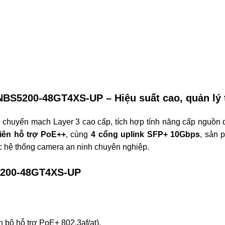
NBS5200-48GT4XS-UP – Hiệu suất cao, quản lý 
bị chuyển mạch Layer 3 cao cấp, tích hợp tính năng cấp nguồ
iên hỗ trợ PoE++
, cùng
4 cổng uplink SFP+ 10Gbps
, sản 
c hệ thống camera an ninh chuyên nghiệp.
S5200-48GT4XS-UP
 bộ hỗ trợ PoE+ 802.3af/at).