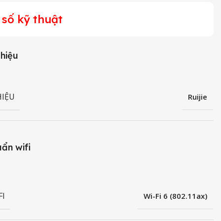
số kỹ thuật
hiệu
IỆU
Ruijie
uẩn wifi
FI
Wi-Fi 6 (802.11ax)