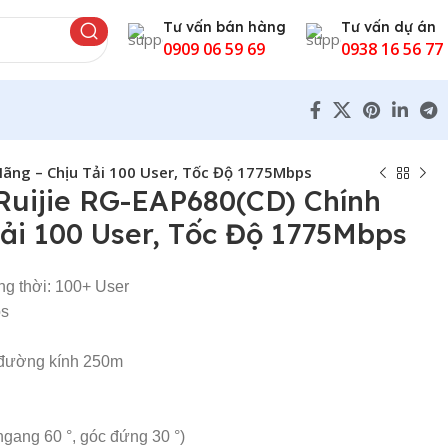
Tư vấn bán hàng
Tư vấn dự án
0909 06 59 69
0938 16 56 77
 Hãng – Chịu Tải 100 User, Tốc Độ 1775Mbps
Ruijie RG-EAP680(CD) Chính
ải 100 User, Tốc Độ 1775Mbps
g thời: 100+ User
ps
 đường kính 250m
gang 60 °, góc đứng 30 °)