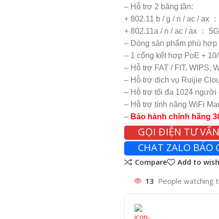
– Hỗ trợ 2 băng tần:
+ 802.11 b / g / n / ac / a
+ 802.11a / n / ac / ax 
– Dòng sản phẩm phù hợp s
– 1 cổng kết hợp PoE + 1
– Hỗ trợ FAT / FIT, WIPS
– Hỗ trợ dịch vụ Ruijie Clo
– Hỗ trợ tối đa 1024 người
– Hỗ trợ tính năng WiFi Ma
–
Bảo hành chính hãng 36 
GỌI ĐIỆN TƯ V
CHAT ZALO BÁO G
Compare
Add to wish
13
People watching t