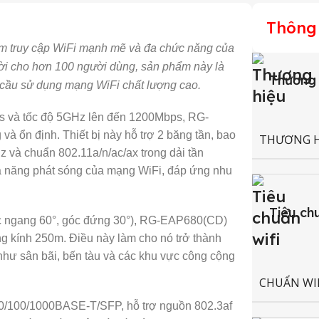
Thông 
m truy cập WiFi mạnh mẽ và đa chức năng của
hời cho hơn 100 người dùng, sản phẩm này là
Thương 
 cầu sử dụng mạng WiFi chất lượng cao.
ps và tốc độ 5GHz lên đến 1200Mbps, RG-
 ổn định. Thiết bị này hỗ trợ 2 băng tần, bao
THƯƠNG H
z và chuẩn 802.11a/n/ac/ax trong dải tần
ả năng phát sóng của mạng WiFi, đáp ứng nhu
Tiêu ch
c ngang 60°, góc đứng 30°), RG-EAP680(CD)
g kính 250m. Điều này làm cho nó trở thành
như sân bãi, bến tàu và các khu vực công cộng
CHUẨN WI
 10/100/1000BASE-T/SFP, hỗ trợ nguồn 802.3af