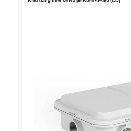
Kiểu dáng thiết kế Ruijie RG-EAP680 (CD)