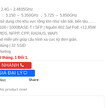
x ： 2.4G ~ 2.4835GHz
： 5G ： 5.150 ～ 5.350GHz ， 5.725 ～ 5.850GHz
ử dụng cho khu vực rộng lớn như sân bãi, bến tàu, ….
0/100 / 1000BASE-T / SFP | Nguồn 802.3af PoE <12,95W
, WIDS, NFPP, CPP, RADIUS, WAPI
ud miễn phí giúp cấu hình xa cực kỳ đơn giản.
 dùng | 32 SSID
rketing
tháng, 1 Đổi 1.
ẤN NHANH
IÁ ĐẠI LÝ
Share:
list
his product now!