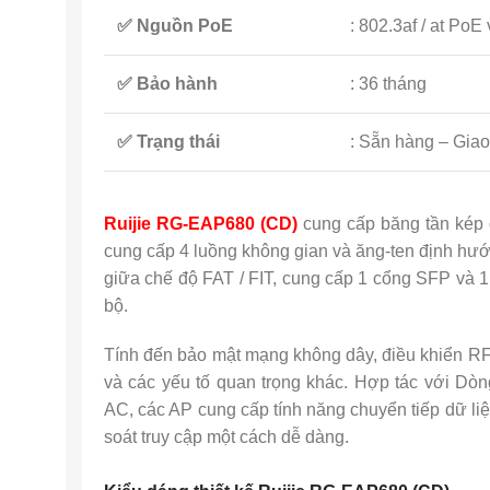
✅ Nguồn PoE
: 802.3af / at Po
✅ Bảo hành
: 36 tháng
✅ Trạng thái
: Sẵn hàng – Gia
Ruijie RG-EAP680 (CD)
cung cấp băng tần kép đ
cung cấp 4 luồng không gian và ăng-ten định hướ
giữa chế độ FAT / FIT, cung cấp 1 cổng SFP và 
bộ.
Tính đến bảo mật mạng không dây, điều khiển RF,
và các yếu tố quan trọng khác. Hợp tác với Dò
AC, các AP cung cấp tính năng chuyển tiếp dữ li
soát truy cập một cách dễ dàng.