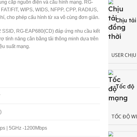
ung cấp nguồn điện và cấu hình mạng.
RG-
ư FAT/FIT, WIPS, WIDS, NFPP, CPP, RADIUS,
hí, cho phép cấu hình từ xa vô cùng đơn giản.
Chịu tải
 32 SSID, RG-EAP680(CD) đáp ứng nhu cầu kết
rợ tính năng cân bằng tải thông minh dựa trên
iệu suất mạng.
USER CHỊU
Tốc độ
r
)
TỐC ĐỘ WI
bps | 5GHz -1200Mbps