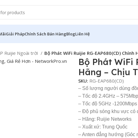
Mãi
Giải Pháp
Chính Sách Bán Hàng
Blog
Liên Hệ
P Ruijie Ngoài trời
Bộ Phát WiFi Ruijie RG-EAP680(CD) Chính
Bộ Phát WiFi 
Hãng – Chịu T
SKU:
RG-EAP680(CD)
– Số lượng người dùng đồn
– Tốc độ 2.4GHz – 575Mb
– Tốc độ 5GHz -1200Mbps
– Độ phủ sóng khu vực có
– Hãng: Ruijie Networks
– Xuất xứ: Trung Quốc
– Anten đẳng hướng (Góc n