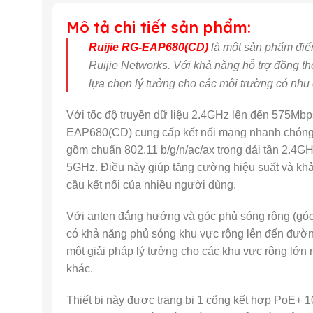
Mô tả chi tiết sản phẩm:
Ruijie RG-EAP680(CD)
là một sản phẩm điể
Ruijie Networks. Với khả năng hỗ trợ đồng t
lựa chọn lý tưởng cho các môi trường có nhu
Với tốc độ truyền dữ liệu 2.4GHz lên đến 575Mb
EAP680(CD) cung cấp kết nối mạng nhanh chóng và
gồm chuẩn 802.11 b/g/n/ac/ax trong dải tần 2.4GH
5GHz. Điều này giúp tăng cường hiệu suất và kh
cầu kết nối của nhiều người dùng.
Với anten đẳng hướng và góc phủ sóng rộng (gó
có khả năng phủ sóng khu vực rộng lên đến đườn
một giải pháp lý tưởng cho các khu vực rộng lớn 
khác.
Thiết bị này được trang bị 1 cổng kết hợp PoE+