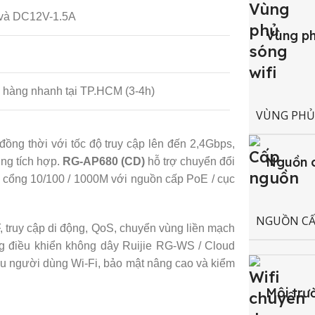
E và DC12V
-1.5A
Vùng p
o hàng nhanh tại TP.HCM (3-4h)
VÙNG PHỦ
ồng thời với tốc độ truy cập lên đến 2,4Gbps,
Nguồn 
ng tích hợp.
RG-AP680 (CD)
hỗ trợ chuyển đổi
1 cổng 10/100 / 1000M với nguồn cấp PoE / cục
NGUỒN C
 truy cập di động, QoS, chuyển vùng liền mạch
ng điều khiển không dây Ruijie RG-WS / Cloud
ệu người dùng Wi-Fi, bảo mật nâng cao và kiểm
Môi trư