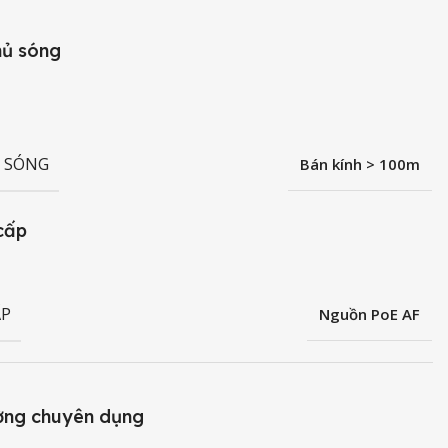
hủ sóng
 SÓNG
Bán kính > 100m
cấp
ẤP
Nguồn PoE AF
ờng chuyên dụng