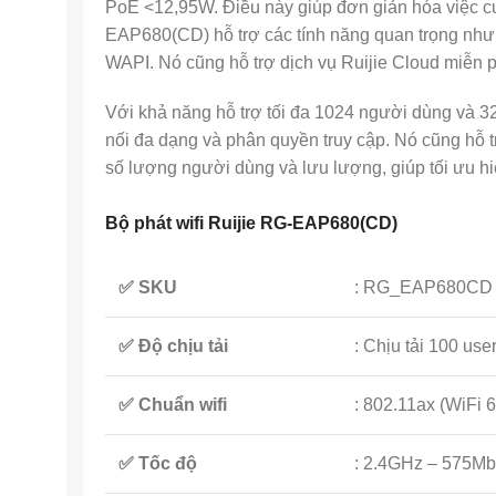
PoE <12,95W. Điều này giúp đơn giản hóa việc c
EAP680(CD) hỗ trợ các tính năng quan trọng nh
WAPI. Nó cũng hỗ trợ dịch vụ Ruijie Cloud miễn p
Với khả năng hỗ trợ tối đa 1024 người dùng và
nối đa dạng và phân quyền truy cập. Nó cũng hỗ t
số lượng người dùng và lưu lượng, giúp tối ưu h
Bộ phát wifi Ruijie RG-EAP680(CD)
✅ SKU
: RG_EAP680CD
✅ Độ chịu tải
: Chịu tải 100 use
✅ Chuẩn wifi
: 802.11ax (WiFi 6
✅ Tốc độ
: 2.4GHz – 575M