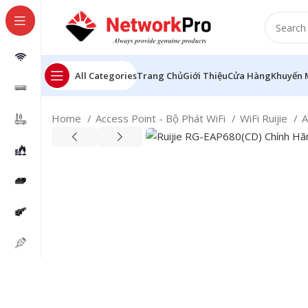
All Categories
Trang Chủ
Giới Thiệu
Cửa Hàng
Khuyến 
Home
Access Point - Bộ Phát WiFi
WiFi Ruijie
A