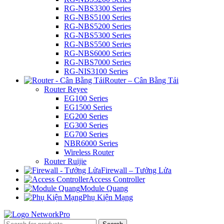
RG-NBS3300 Series
RG-NBS5100 Series
RG-NBS5200 Series
RG-NBS5300 Series
RG-NBS5500 Series
RG-NBS6000 Series
RG-NBS7000 Series
RG-NIS3100 Series
Router – Cân Bằng Tải
Router Reyee
EG100 Series
EG1500 Series
EG200 Series
EG300 Series
EG700 Series
NBR6000 Series
Wireless Router
Router Ruijie
Firewall – Tưởng Lửa
Access Controller
Module Quang
Phụ Kiện Mạng