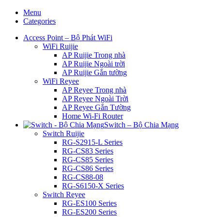
Menu
Categories
Access Point – Bộ Phát WiFi
WiFi Ruijie
AP Ruijie Trong nhà
AP Ruijie Ngoài trời
AP Ruijie Gắn tường
WiFi Reyee
AP Reyee Trong nhà
AP Reyee Ngoài Trời
AP Reyee Gắn Tường
Home Wi-Fi Router
Switch – Bộ Chia Mạng
Switch Ruijie
RG-S2915-L Series
RG-CS83 Series
RG-CS85 Series
RG-CS86 Series
RG-CS88-08
RG-S6150-X Series
Switch Reyee
RG-ES100 Series
RG-ES200 Series