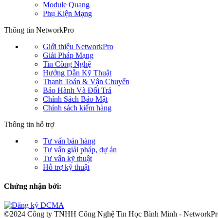
Module Quang
Phụ Kiện Mạng
Thông tin NetworkPro
Giới thiệu NetworkPro
Giải Pháp Mạng
Tin Công Nghệ
Hướng Dẫn Kỹ Thuật
Thanh Toán & Vận Chuyển
Bảo Hành Và Đổi Trả
Chính Sách Bảo Mật
Chính sách kiểm hàng
Thông tin hỗ trợ
Tư vấn bán hàng
Tư vấn giải pháp, dự án
Tư vấn kỹ thuật
Hỗ trợ kỹ thuật
Chứng nhận bởi:
©2024 Công ty TNHH Công Nghệ Tin Học Bình Minh - NetworkP