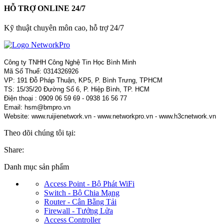
HỖ TRỢ ONLINE 24/7
Kỹ thuật chuyên môn cao, hỗ trợ 24/7
Công ty TNHH Công Nghệ Tin Học Bình Minh
Mã Số Thuế: 0314326926
VP: 191 Đỗ Pháp Thuận, KP5, P. Bình Trưng, TPHCM
TS: 15/35/20 Đường Số 6, P. Hiệp Bình, TP. HCM
Điện thoại : 0909 06 59 69 - 0938 16 56 77
Email: hsm@bmpro.vn
Website: www.ruijienetwork.vn - www.networkpro.vn - www.h3cnetwork.vn
Theo dõi chúng tôi tại:
Share:
Danh mục sản phẩm
Access Point - Bộ Phát WiFi
Switch - Bộ Chia Mạng
Router - Cân Bằng Tải
Firewall - Tưởng Lửa
Access Controller