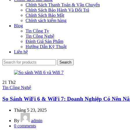
Chính Sách Thanh Toán & Vận Chuyển
Chính Sách Bảo Hành Và Đổi Trả
Chính Sách Bảo Mật
Chính sách kiểm hàng
Blog
Tin Công Ty
Tin Công Nghệ
Đánh Giá Sản Phẩm
Hướng Dẫn Kỹ Thuật
Liên hệ
Search
21
Th2
Tin Công Nghệ
So Sánh WiFi 6 & WiFi 7: Doanh Nghiệp Có Nên N
Tháng 5 23, 2025
By
admin
0
comments