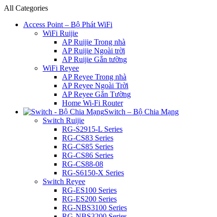
All Categories
Access Point – Bộ Phát WiFi
WiFi Ruijie
AP Ruijie Trong nhà
AP Ruijie Ngoài trời
AP Ruijie Gắn tường
WiFi Reyee
AP Reyee Trong nhà
AP Reyee Ngoài Trời
AP Reyee Gắn Tường
Home Wi-Fi Router
Switch – Bộ Chia Mạng
Switch Ruijie
RG-S2915-L Series
RG-CS83 Series
RG-CS85 Series
RG-CS86 Series
RG-CS88-08
RG-S6150-X Series
Switch Reyee
RG-ES100 Series
RG-ES200 Series
RG-NBS3100 Series
RG-NBS3200 Series