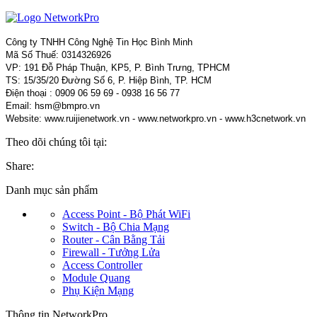
Công ty TNHH Công Nghệ Tin Học Bình Minh
Mã Số Thuế: 0314326926
VP: 191 Đỗ Pháp Thuận, KP5, P. Bình Trưng, TPHCM
TS: 15/35/20 Đường Số 6, P. Hiệp Bình, TP. HCM
Điện thoại : 0909 06 59 69 - 0938 16 56 77
Email: hsm@bmpro.vn
Website: www.ruijienetwork.vn - www.networkpro.vn - www.h3cnetwork.vn
Theo dõi chúng tôi tại:
Share:
Danh mục sản phẩm
Access Point - Bộ Phát WiFi
Switch - Bộ Chia Mạng
Router - Cân Bằng Tải
Firewall - Tưởng Lửa
Access Controller
Module Quang
Phụ Kiện Mạng
Thông tin NetworkPro