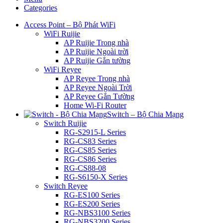
Categories
Access Point – Bộ Phát WiFi
WiFi Ruijie
AP Ruijie Trong nhà
AP Ruijie Ngoài trời
AP Ruijie Gắn tường
WiFi Reyee
AP Reyee Trong nhà
AP Reyee Ngoài Trời
AP Reyee Gắn Tường
Home Wi-Fi Router
Switch – Bộ Chia Mạng
Switch Ruijie
RG-S2915-L Series
RG-CS83 Series
RG-CS85 Series
RG-CS86 Series
RG-CS88-08
RG-S6150-X Series
Switch Reyee
RG-ES100 Series
RG-ES200 Series
RG-NBS3100 Series
RG-NBS3200 Series