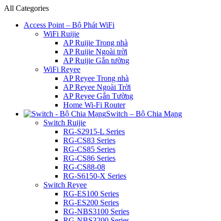
All Categories
Access Point – Bộ Phát WiFi
WiFi Ruijie
AP Ruijie Trong nhà
AP Ruijie Ngoài trời
AP Ruijie Gắn tường
WiFi Reyee
AP Reyee Trong nhà
AP Reyee Ngoài Trời
AP Reyee Gắn Tường
Home Wi-Fi Router
Switch – Bộ Chia Mạng
Switch Ruijie
RG-S2915-L Series
RG-CS83 Series
RG-CS85 Series
RG-CS86 Series
RG-CS88-08
RG-S6150-X Series
Switch Reyee
RG-ES100 Series
RG-ES200 Series
RG-NBS3100 Series
RG-NBS3200 Series