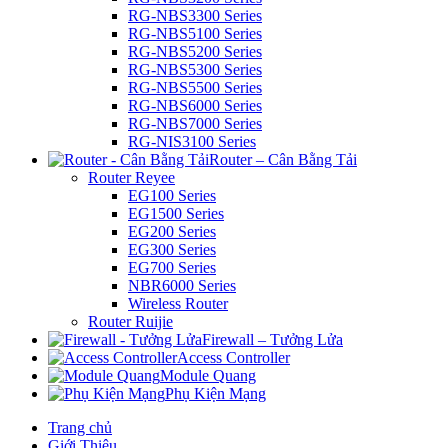
RG-NBS3300 Series
RG-NBS5100 Series
RG-NBS5200 Series
RG-NBS5300 Series
RG-NBS5500 Series
RG-NBS6000 Series
RG-NBS7000 Series
RG-NIS3100 Series
Router – Cân Bằng Tải
Router Reyee
EG100 Series
EG1500 Series
EG200 Series
EG300 Series
EG700 Series
NBR6000 Series
Wireless Router
Router Ruijie
Firewall – Tưởng Lửa
Access Controller
Module Quang
Phụ Kiện Mạng
Trang chủ
Giới Thiệu