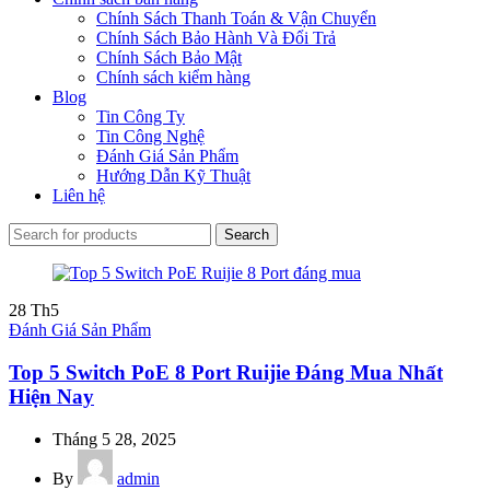
Chính Sách Thanh Toán & Vận Chuyển
Chính Sách Bảo Hành Và Đổi Trả
Chính Sách Bảo Mật
Chính sách kiểm hàng
Blog
Tin Công Ty
Tin Công Nghệ
Đánh Giá Sản Phẩm
Hướng Dẫn Kỹ Thuật
Liên hệ
Search
28
Th5
Đánh Giá Sản Phẩm
Top 5 Switch PoE 8 Port Ruijie Đáng Mua Nhất
Hiện Nay
Tháng 5 28, 2025
By
admin