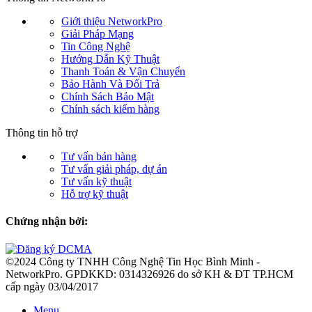
Giới thiệu NetworkPro
Giải Pháp Mạng
Tin Công Nghệ
Hướng Dẫn Kỹ Thuật
Thanh Toán & Vận Chuyển
Bảo Hành Và Đổi Trả
Chính Sách Bảo Mật
Chính sách kiểm hàng
Thông tin hỗ trợ
Tư vấn bán hàng
Tư vấn giải pháp, dự án
Tư vấn kỹ thuật
Hỗ trợ kỹ thuật
Chứng nhận bởi:
©2024 Công ty TNHH Công Nghệ Tin Học Bình Minh -
NetworkPro. GPDKKD: 0314326926 do sở KH & ĐT TP.HCM
cấp ngày 03/04/2017
Menu