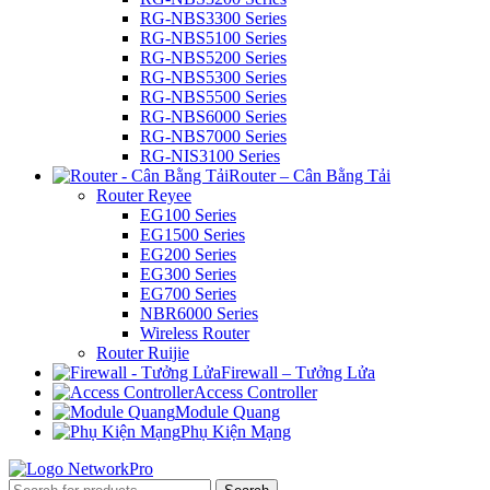
RG-NBS3300 Series
RG-NBS5100 Series
RG-NBS5200 Series
RG-NBS5300 Series
RG-NBS5500 Series
RG-NBS6000 Series
RG-NBS7000 Series
RG-NIS3100 Series
Router – Cân Bằng Tải
Router Reyee
EG100 Series
EG1500 Series
EG200 Series
EG300 Series
EG700 Series
NBR6000 Series
Wireless Router
Router Ruijie
Firewall – Tưởng Lửa
Access Controller
Module Quang
Phụ Kiện Mạng