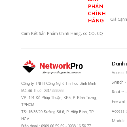
PHẨM
CHÍNH
Giá Cạnh
HÃNG
Cam Kết Sản Phẩm Chính Hãng, có CO, CQ
Danh 
Access P
Switch 
Công ty TNHH Công Nghệ Tin Học Bình Minh
Mã Số Thuế: 0314326926
Router 
VP: 191 Đỗ Pháp Thuận, KP5, P. Bình Trưng,
Firewall
TPHCM
Access C
TS: 15/35/20 Đường Số 6, P. Hiệp Bình, TP.
HCM
Module
Điện thoại : 0909 06 59 69 - 0938 16 56 77