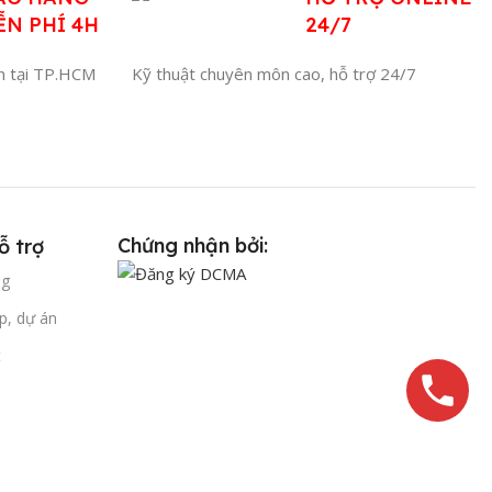
ỄN PHÍ 4H
24/7
4h tại TP.HCM
Kỹ thuật chuyên môn cao, hỗ trợ 24/7
Chứng nhận bởi:
ỗ trợ
ng
p, dự án
t