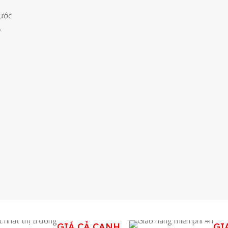
bước
.
GIÁ CẢ CẠNH
GI