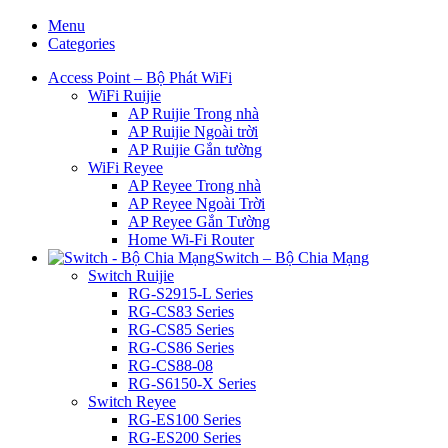
Menu
Categories
Access Point – Bộ Phát WiFi
WiFi Ruijie
AP Ruijie Trong nhà
AP Ruijie Ngoài trời
AP Ruijie Gắn tường
WiFi Reyee
AP Reyee Trong nhà
AP Reyee Ngoài Trời
AP Reyee Gắn Tường
Home Wi-Fi Router
Switch – Bộ Chia Mạng
Switch Ruijie
RG-S2915-L Series
RG-CS83 Series
RG-CS85 Series
RG-CS86 Series
RG-CS88-08
RG-S6150-X Series
Switch Reyee
RG-ES100 Series
RG-ES200 Series