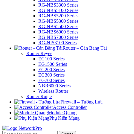
RG-NBS3300 Series
RG-NBS5100 Series
RG-NBS5200 Series
RG-NBS5300 Series
RG-NBS5500 Series
RG-NBS6000 Series
RG-NBS7000 Series
RG-NIS3100 Series
Router – Cân Bằng Tải
Router Reyee
EG100 Series
EG1500 Series
EG200 Series
EG300 Series
EG700 Series
NBR6000 Series
Wireless Router
Router Ruijie
Firewall – Tưởng Lửa
Access Controller
Module Quang
Phụ Kiện Mạng