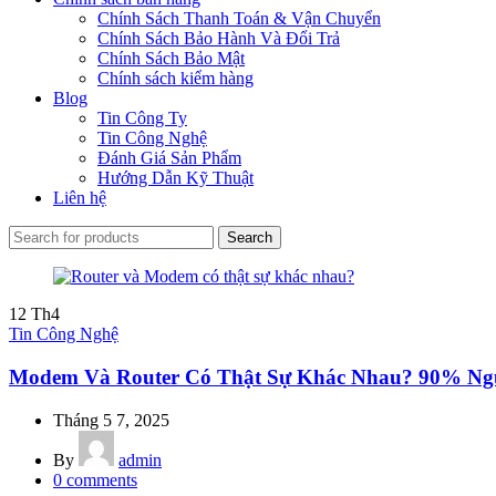
Chính Sách Thanh Toán & Vận Chuyển
Chính Sách Bảo Hành Và Đổi Trả
Chính Sách Bảo Mật
Chính sách kiểm hàng
Blog
Tin Công Ty
Tin Công Nghệ
Đánh Giá Sản Phẩm
Hướng Dẫn Kỹ Thuật
Liên hệ
Search
12
Th4
Tin Công Nghệ
Modem Và Router Có Thật Sự Khác Nhau? 90% Ng
Tháng 5 7, 2025
By
admin
0
comments