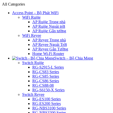
All Categories
Access Point – Bộ Phát WiFi
WiFi Ruijie
AP Ruijie Trong nhà
AP Ruijie Ngoài trời
AP Ruijie Gắn tường
WiFi Reyee
AP Reyee Trong nhà
AP Reyee Ngoài Trời
AP Reyee Gắn Tường
Home Wi-Fi Router
Switch – Bộ Chia Mạng
Switch Ruijie
RG-S2915-L Series
RG-CS83 Series
RG-CS85 Series
RG-CS86 Series
RG-CS88-08
RG-S6150-X Series
Switch Reyee
RG-ES100 Series
RG-ES200 Series
RG-NBS3100 Series
RG-NBS3200 Series