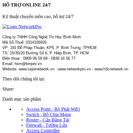
HỖ TRỢ ONLINE 24/7
Kỹ thuật chuyên môn cao, hỗ trợ 24/7
Công ty TNHH Công Nghệ Tin Học Bình Minh
Mã Số Thuế: 0314326926
VP: 191 Đỗ Pháp Thuận, KP5, P. Bình Trưng, TPHCM
TS: 15/35/20 Đường Số 6, P. Hiệp Bình, TP. HCM
Điện thoại : 0909 06 59 69 - 0938 16 56 77
Email: hsm@bmpro.vn
Website: www.ruijienetwork.vn - www.networkpro.vn - www.h3cnetwork.vn
Theo dõi chúng tôi tại:
Share:
Danh mục sản phẩm
Access Point - Bộ Phát WiFi
Switch - Bộ Chia Mạng
Router - Cân Bằng Tải
Firewall - Tưởng Lửa
Access Controller