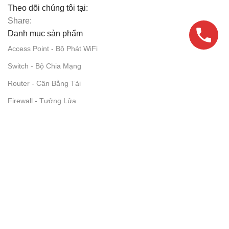
Theo dõi chúng tôi tại:
Share:
Danh mục sản phẩm
Access Point - Bộ Phát WiFi
Switch - Bộ Chia Mạng
Router - Cân Bằng Tải
Firewall - Tưởng Lửa
Access Controller
Module Quang
Phụ Kiện Mạng
Thông tin NetworkPro
Giới thiệu NetworkPro
Giải Pháp Mạng
Tin Công Nghệ