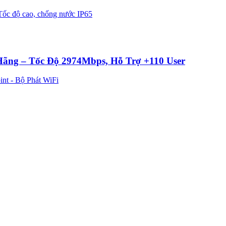
Hãng – Tốc Độ 2974Mbps, Hỗ Trợ +110 User
int - Bộ Phát WiFi