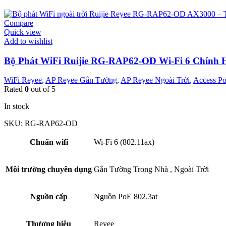
Compare
Quick view
Add to wishlist
Bộ Phát WiFi Ruijie RG-RAP62-OD Wi-Fi 6 Chính 
WiFi Reyee
,
AP Reyee Gắn Tường
,
AP Reyee Ngoài Trời
,
Access Po
Rated
0
out of 5
In stock
SKU:
RG-RAP62-OD
Chuẩn wifi
Wi-Fi 6 (802.11ax)
Môi trường chuyên dụng
Gắn Tường Trong Nhà
,
Ngoài Trời
Nguồn cấp
Nguồn PoE 802.3at
Thương hiệu
Reyee