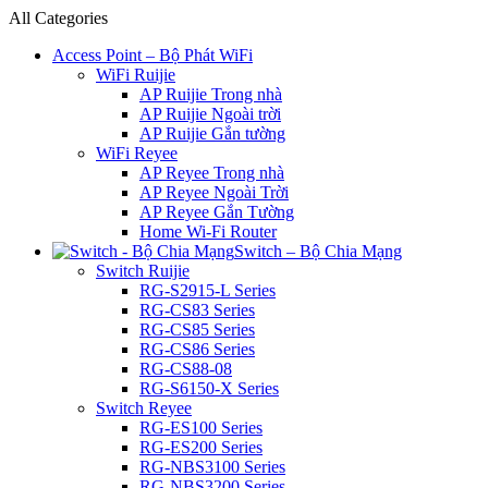
All Categories
Access Point – Bộ Phát WiFi
WiFi Ruijie
AP Ruijie Trong nhà
AP Ruijie Ngoài trời
AP Ruijie Gắn tường
WiFi Reyee
AP Reyee Trong nhà
AP Reyee Ngoài Trời
AP Reyee Gắn Tường
Home Wi-Fi Router
Switch – Bộ Chia Mạng
Switch Ruijie
RG-S2915-L Series
RG-CS83 Series
RG-CS85 Series
RG-CS86 Series
RG-CS88-08
RG-S6150-X Series
Switch Reyee
RG-ES100 Series
RG-ES200 Series
RG-NBS3100 Series
RG-NBS3200 Series