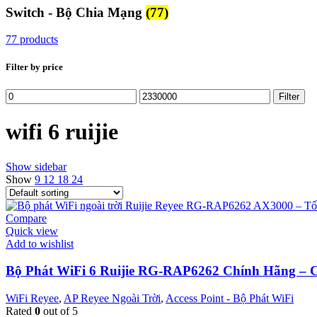
Switch - Bộ Chia Mạng
(77)
77 products
Filter by price
Min
Max
Filter
price
price
wifi 6 ruijie
Show sidebar
Show
9
12
18
24
Compare
Quick view
Add to wishlist
Bộ Phát WiFi 6 Ruijie RG-RAP6262 Chính Hãng – C
WiFi Reyee
,
AP Reyee Ngoài Trời
,
Access Point - Bộ Phát WiFi
Rated
0
out of 5