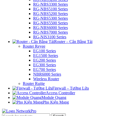
RG-NBS3300 Series
RG-NBS5100 Series
RG-NBS5200 Series
RG-NBS5300 Series
RG-NBS5500 Series
RG-NBS6000 Series
RG-NBS7000 Series
RG-NIS3100 Series
Router – Cân Bằng Tải
Router Reyee
EG100 Series
EG1500 Series
EG200 Series
EG300 Series
EG700 Series
NBR6000 Series
Wireless Router
Router Ruijie
Firewall – Tưởng Lửa
Access Controller
Module Quang
Phụ Kiện Mạng