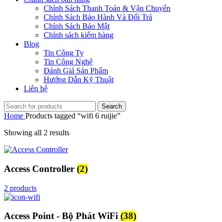
Chính Sách Thanh Toán & Vận Chuyển
Chính Sách Bảo Hành Và Đổi Trả
Chính Sách Bảo Mật
Chính sách kiểm hàng
Blog
Tin Công Ty
Tin Công Nghệ
Đánh Giá Sản Phẩm
Hướng Dẫn Kỹ Thuật
Liên hệ
Search
Home
Products tagged “wifi 6 ruijie”
Showing all 2 results
Access Controller
(2)
2 products
Access Point - Bộ Phát WiFi
(38)