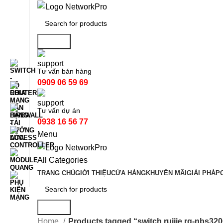
Search
Tư vấn bán hàng
0909 06 59 69
Tư vấn dự án
0938 16 56 77
Menu
All Categories
TRANG CHỦ
GIỚI THIỆU
CỬA HÀNG
KHUYẾN MÃI
GIẢI PHÁP
Search
Home
Products tagged “switch ruijie rg-nbs32