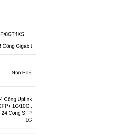
FP/8GT4XS
8 Cổng Gigabit
Non PoE
4 Cổng Uplink
SFP+ 1G/10G
,
24 Cổng SFP
1G