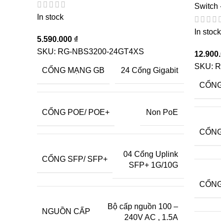
Switch 
In stock
In stock
5.590.000
₫
SKU:
RG-NBS3200-24GT4XS
12.900
SKU:
R
CỔNG MẠNG GB
24 Cổng Gigabit
CỔNG
CỔNG POE/ POE+
Non PoE
CỔNG
04 Cổng Uplink
CỔNG SFP/ SFP+
SFP+ 1G/10G
CỔNG
Bộ cấp nguồn 100 –
NGUỒN CẤP
240V AC
,
1.5A