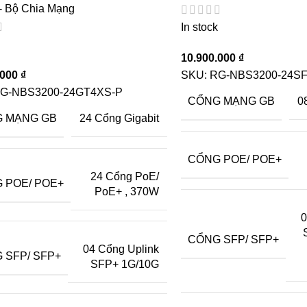
- Bộ Chia Mạng
In stock
10.900.000
₫
.000
₫
SKU:
RG-NBS3200-24S
G-NBS3200-24GT4XS-P
CỔNG MẠNG GB
0
 MẠNG GB
24 Cổng Gigabit
CỔNG POE/ POE+
24 Cổng PoE/
 POE/ POE+
PoE+
,
370W
0
CỔNG SFP/ SFP+
04 Cổng Uplink
 SFP/ SFP+
SFP+ 1G/10G