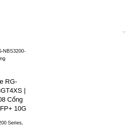
ee RG-
8GT4XS |
08 Cổng
 SFP+ 10G
00 Series
,