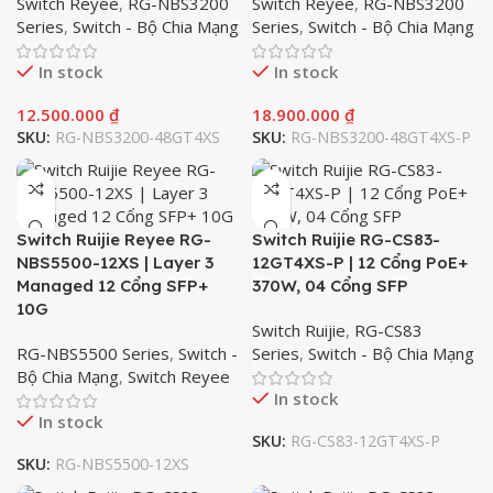
Switch Reyee
,
RG-NBS3200
Switch Reyee
,
RG-NBS3200
Series
,
Switch - Bộ Chia Mạng
Series
,
Switch - Bộ Chia Mạng
In stock
In stock
12.500.000
₫
18.900.000
₫
SKU:
RG-NBS3200-48GT4XS
SKU:
RG-NBS3200-48GT4XS-P
Switch Ruijie Reyee RG-
Switch Ruijie RG-CS83-
NBS5500-12XS | Layer 3
12GT4XS-P | 12 Cổng PoE+
Managed 12 Cổng SFP+
370W, 04 Cổng SFP
10G
Switch Ruijie
,
RG-CS83
RG-NBS5500 Series
,
Switch -
Series
,
Switch - Bộ Chia Mạng
Bộ Chia Mạng
,
Switch Reyee
In stock
In stock
SKU:
RG-CS83-12GT4XS-P
SKU:
RG-NBS5500-12XS