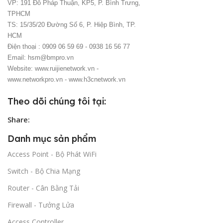
VP: 191 Đỗ Pháp Thuận, KP5, P. Bình Trưng,
TPHCM
TS: 15/35/20 Đường Số 6, P. Hiệp Bình, TP.
HCM
Điện thoại : 0909 06 59 69 - 0938 16 56 77
Email: hsm@bmpro.vn
Website: www.ruijienetwork.vn -
www.networkpro.vn - www.h3cnetwork.vn
Theo dõi chúng tôi tại:
Share:
Danh mục sản phẩm
Access Point - Bộ Phát WiFi
Switch - Bộ Chia Mạng
Router - Cân Bằng Tải
Firewall - Tưởng Lửa
Access Controller