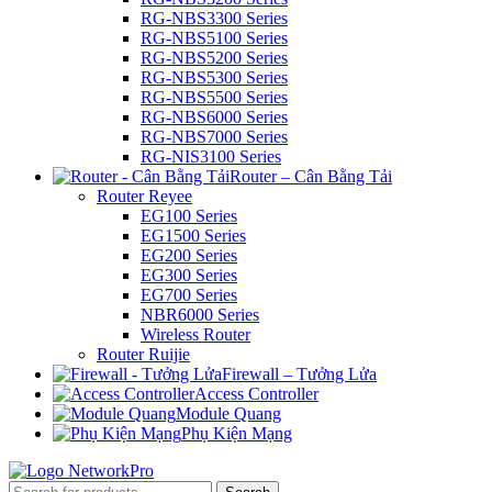
RG-NBS3300 Series
RG-NBS5100 Series
RG-NBS5200 Series
RG-NBS5300 Series
RG-NBS5500 Series
RG-NBS6000 Series
RG-NBS7000 Series
RG-NIS3100 Series
Router – Cân Bằng Tải
Router Reyee
EG100 Series
EG1500 Series
EG200 Series
EG300 Series
EG700 Series
NBR6000 Series
Wireless Router
Router Ruijie
Firewall – Tưởng Lửa
Access Controller
Module Quang
Phụ Kiện Mạng