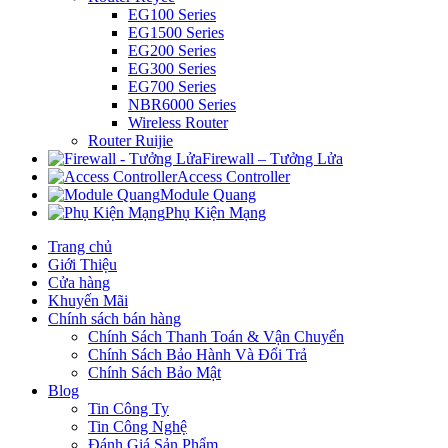
EG100 Series
EG1500 Series
EG200 Series
EG300 Series
EG700 Series
NBR6000 Series
Wireless Router
Router Ruijie
Firewall – Tưởng Lửa
Access Controller
Module Quang
Phụ Kiện Mạng
Trang chủ
Giới Thiệu
Cửa hàng
Khuyến Mãi
Chính sách bán hàng
Chính Sách Thanh Toán & Vận Chuyển
Chính Sách Bảo Hành Và Đổi Trả
Chính Sách Bảo Mật
Blog
Tin Công Ty
Tin Công Nghệ
Đánh Giá Sản Phẩm