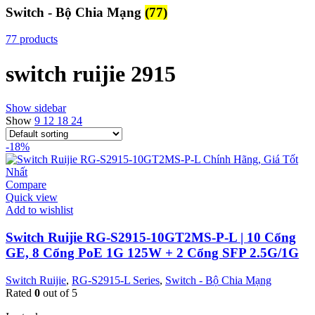
Switch - Bộ Chia Mạng
(77)
77 products
switch ruijie 2915
Show sidebar
Show
9
12
18
24
-18%
Compare
Quick view
Add to wishlist
Switch Ruijie RG-S2915-10GT2MS-P-L | 10 Cổng
GE, 8 Cổng PoE 1G 125W + 2 Cổng SFP 2.5G/1G
Switch Ruijie
,
RG-S2915-L Series
,
Switch - Bộ Chia Mạng
Rated
0
out of 5