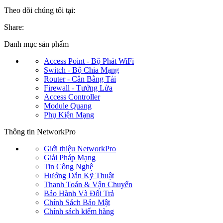
Theo dõi chúng tôi tại:
Share:
Danh mục sản phẩm
Access Point - Bộ Phát WiFi
Switch - Bộ Chia Mạng
Router - Cân Bằng Tải
Firewall - Tưởng Lửa
Access Controller
Module Quang
Phụ Kiện Mạng
Thông tin NetworkPro
Giới thiệu NetworkPro
Giải Pháp Mạng
Tin Công Nghệ
Hướng Dẫn Kỹ Thuật
Thanh Toán & Vận Chuyển
Bảo Hành Và Đổi Trả
Chính Sách Bảo Mật
Chính sách kiểm hàng