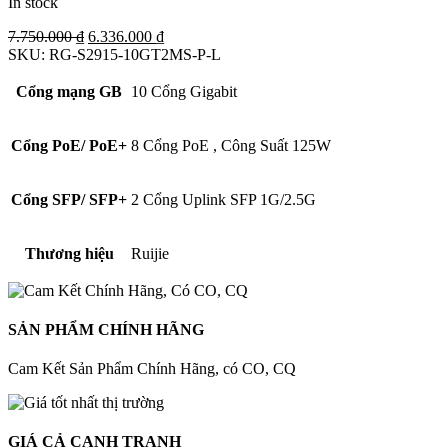
In stock
Original
Current
7.750.000
₫
6.336.000
₫
price
price
SKU:
RG-S2915-10GT2MS-P-L
was:
is:
7.750.000 ₫.
6.336.000 ₫.
Cổng mạng GB
10 Cổng Gigabit
Cổng PoE/ PoE+
8 Cổng PoE
,
Công Suất 125W
Cổng SFP/ SFP+
2 Cổng Uplink SFP 1G/2.5G
Thương hiệu
Ruijie
SẢN PHẨM CHÍNH HÃNG
Cam Kết Sản Phẩm Chính Hãng, có CO, CQ
GIÁ CẢ CẠNH TRANH