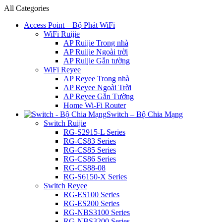
All Categories
Access Point – Bộ Phát WiFi
WiFi Ruijie
AP Ruijie Trong nhà
AP Ruijie Ngoài trời
AP Ruijie Gắn tường
WiFi Reyee
AP Reyee Trong nhà
AP Reyee Ngoài Trời
AP Reyee Gắn Tường
Home Wi-Fi Router
Switch – Bộ Chia Mạng
Switch Ruijie
RG-S2915-L Series
RG-CS83 Series
RG-CS85 Series
RG-CS86 Series
RG-CS88-08
RG-S6150-X Series
Switch Reyee
RG-ES100 Series
RG-ES200 Series
RG-NBS3100 Series
RG-NBS3200 Series