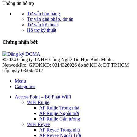
Thông tin hỗ trợ
Tư vấn bán hàng
Tư vấn giải pháp, dự án
Tư vấn kỹ thuật
Hỗ trợ kỹ thuật
Chứng nhận bởi:
©2024 Công ty TNHH Công Nghệ Tin Học Bình Minh -
NetworkPro. GPDKKD: 0314326926 do sở KH & ĐT TP.HCM
cấp ngày 03/04/2017
Menu
Categories
Access Point – Bộ Phát WiFi
WiFi Ruijie
AP Ruijie Trong nhà
AP Ruijie Ngoài trời
AP Ruijie Gắn tường
WiFi Reyee
AP Reyee Trong nhà
AP Reyee Ngoài Trời