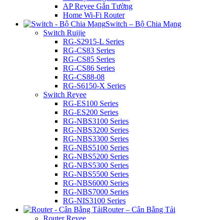
AP Reyee Gắn Tường
Home Wi-Fi Router
Switch – Bộ Chia Mạng
Switch Ruijie
RG-S2915-L Series
RG-CS83 Series
RG-CS85 Series
RG-CS86 Series
RG-CS88-08
RG-S6150-X Series
Switch Reyee
RG-ES100 Series
RG-ES200 Series
RG-NBS3100 Series
RG-NBS3200 Series
RG-NBS3300 Series
RG-NBS5100 Series
RG-NBS5200 Series
RG-NBS5300 Series
RG-NBS5500 Series
RG-NBS6000 Series
RG-NBS7000 Series
RG-NIS3100 Series
Router – Cân Bằng Tải
Router Reyee