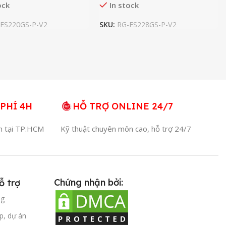
ock
In stock
ES220GS-P-V2
SKU:
RG-ES228GS-P-V2
PHÍ 4H
HỖ TRỢ ONLINE 24/7
4h tại TP.HCM
Kỹ thuật chuyên môn cao, hỗ trợ 24/7
Chứng nhận bởi:
ỗ trợ
ng
p, dự án