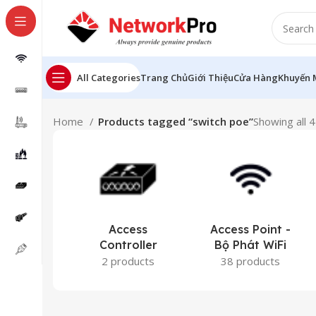
All Categories
Trang Chủ
Giới Thiệu
Cửa Hàng
Khuyến 
Home
Products tagged “switch poe”
Showing all 4
Access
Access Point -
Controller
Bộ Phát WiFi
2 products
38 products