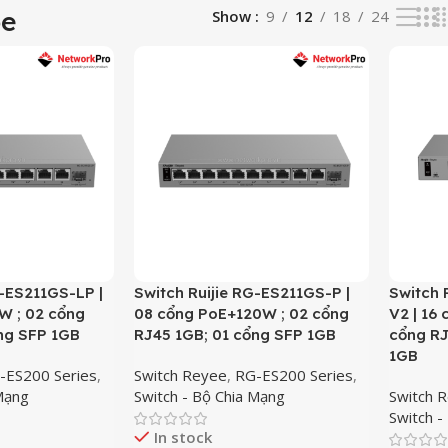
oe
Show
9
12
18
24
G-ES211GS-LP |
Switch Ruijie RG-ES211GS-P |
Switch 
W ; 02 cổng
08 cổng PoE+120W ; 02 cổng
V2 | 16
ng SFP 1GB
RJ45 1GB; 01 cổng SFP 1GB
cổng RJ
1GB
-ES200 Series
,
Switch Reyee
,
RG-ES200 Series
,
 Mạng
Switch - Bộ Chia Mạng
Switch 
Switch -
In stock