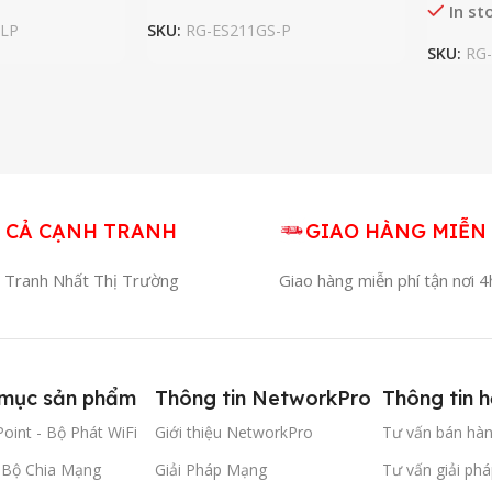
In st
-LP
SKU:
RG-ES211GS-P
SKU:
RG-
 CẢ CẠNH TRANH
GIAO HÀNG MIỄN 
 Tranh Nhất Thị Trường
Giao hàng miễn phí tận nơi 
mục sản phẩm
Thông tin NetworkPro
Thông tin h
oint - Bộ Phát WiFi
Giới thiệu NetworkPro
Tư vấn bán hà
- Bộ Chia Mạng
Giải Pháp Mạng
Tư vấn giải phá