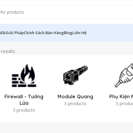
Mãi
Giải Pháp
Chính Sách Bán Hàng
Blog
Liên Hệ
 results
Firewall - Tưởng
Module Quang
Phụ Kiện
Lửa
3 products
3 produ
5 products