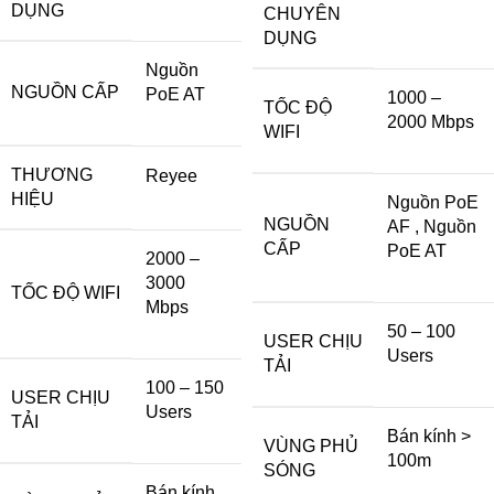
DỤNG
CHUYÊN
DỤNG
Nguồn
NGUỒN CẤP
PoE AT
1000 –
TỐC ĐỘ
2000 Mbps
WIFI
THƯƠNG
Reyee
HIỆU
Nguồn PoE
NGUỒN
AF
,
Nguồn
CẤP
PoE AT
2000 –
3000
TỐC ĐỘ WIFI
Mbps
50 – 100
USER CHỊU
Users
TẢI
100 – 150
USER CHỊU
Users
TẢI
Bán kính >
VÙNG PHỦ
100m
SÓNG
Bán kính