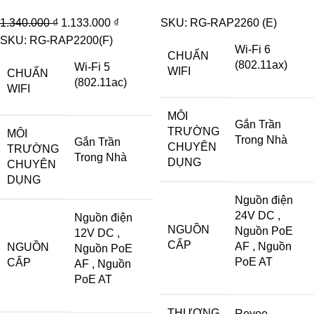
Original
Current
1.340.000
₫
1.133.000
₫
SKU:
RG-RAP2260 (E)
price
price
SKU:
RG-RAP2200(F)
Wi-Fi 6
CHUẨN
was:
is:
(802.11ax)
Wi-Fi 5
WIFI
CHUẨN
1.340.000 ₫.
1.133.000 ₫.
(802.11ac)
WIFI
MÔI
Gắn Trần
TRƯỜNG
MÔI
Trong Nhà
Gắn Trần
CHUYÊN
TRƯỜNG
Trong Nhà
DỤNG
CHUYÊN
DỤNG
Nguồn điện
24V DC
,
Nguồn điện
NGUỒN
Nguồn PoE
12V DC
,
CẤP
AF
,
Nguồn
NGUỒN
Nguồn PoE
PoE AT
CẤP
AF
,
Nguồn
PoE AT
THƯƠNG
Reyee