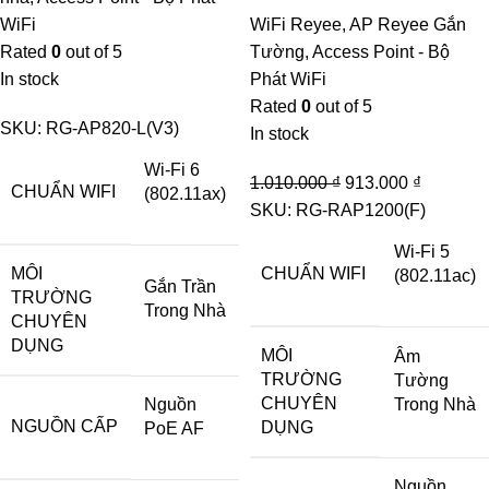
WiFi
WiFi Reyee
,
AP Reyee Gắn
Rated
0
out of 5
Tường
,
Access Point - Bộ
In stock
Phát WiFi
Rated
0
out of 5
SKU:
RG-AP820-L(V3)
In stock
Wi-Fi 6
Original
Current
1.010.000
₫
913.000
₫
CHUẨN WIFI
(802.11ax)
price
price
SKU:
RG-RAP1200(F)
was:
is:
Wi-Fi 5
1.010.000 ₫.
913.000 
MÔI
CHUẨN WIFI
(802.11ac)
Gắn Trần
TRƯỜNG
Trong Nhà
CHUYÊN
DỤNG
MÔI
Âm
TRƯỜNG
Tường
CHUYÊN
Nguồn
Trong Nhà
NGUỒN CẤP
DỤNG
PoE AF
Nguồn