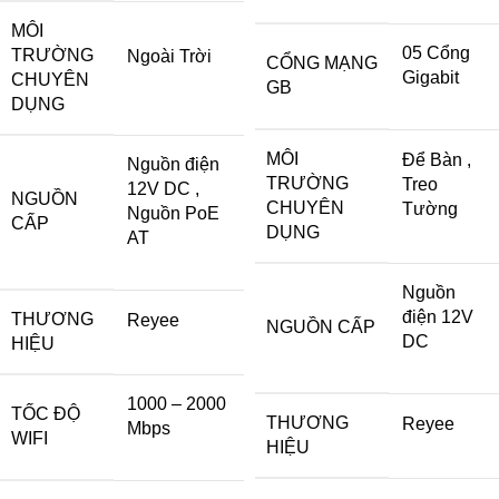
MÔI
05 Cổng
TRƯỜNG
Ngoài Trời
CỔNG MẠNG
Gigabit
CHUYÊN
GB
DỤNG
MÔI
Để Bàn
,
Nguồn điện
TRƯỜNG
Treo
12V DC
,
NGUỒN
CHUYÊN
Tường
Nguồn PoE
CẤP
DỤNG
AT
Nguồn
điện 12V
THƯƠNG
Reyee
NGUỒN CẤP
DC
HIỆU
1000 – 2000
TỐC ĐỘ
THƯƠNG
Reyee
Mbps
WIFI
HIỆU