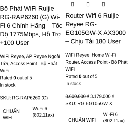
Bộ Phát WiFi Ruijie
Router Wifi 6 Ruijie
RG-RAP6260 (G) Wi-
Reyee RG-
Fi 6 Chính Hãng – Tốc
EG105GW-X AX3000
Độ 1775Mbps, Hỗ Trợ
– Chịu Tải 180 User
+100 User
WiFi Reyee
,
Home Wi-Fi
WiFi Reyee
,
AP Reyee Ngoài
Router
,
Access Point - Bộ Phát
Trời
,
Access Point - Bộ Phát
WiFi
WiFi
Rated
0
out of 5
Rated
0
out of 5
In stock
In stock
Original
Curren
3.600.000
₫
3.179.000
₫
SKU:
RG-RAP6260 (G)
price
price
SKU:
RG-EG105GW-X
Wi-Fi 6
was:
is:
CHUẨN
Wi-Fi 6
(802.11ax)
WIFI
3.600.000 ₫.
3.179.
CHUẨN WIFI
(802.11ax)