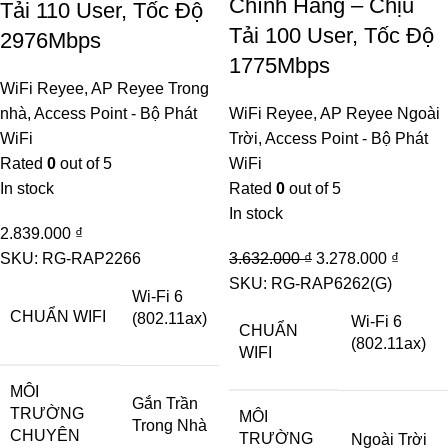
Chính Hãng – Chịu
Tải 110 User, Tốc Độ
Tải 100 User, Tốc Độ
2976Mbps
1775Mbps
WiFi Reyee
,
AP Reyee Trong
nhà
,
Access Point - Bộ Phát
WiFi Reyee
,
AP Reyee Ngoài
WiFi
Trời
,
Access Point - Bộ Phát
Rated
0
out of 5
WiFi
In stock
Rated
0
out of 5
In stock
2.839.000
₫
Original
Curren
SKU:
RG-RAP2266
3.632.000
₫
3.278.000
₫
price
price
SKU:
RG-RAP6262(G)
Wi-Fi 6
was:
is:
CHUẨN WIFI
(802.11ax)
Wi-Fi 6
CHUẨN
3.632.000 ₫.
3.278.
(802.11ax)
WIFI
MÔI
Gắn Trần
TRƯỜNG
MÔI
Trong Nhà
CHUYÊN
TRƯỜNG
Ngoài Trời