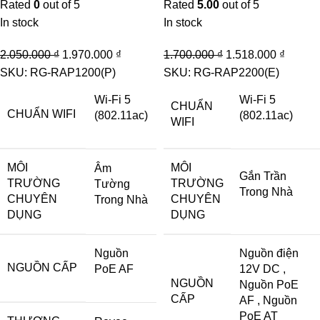
Rated
0
out of 5
Rated
5.00
out of 5
In stock
In stock
Original
Current
Original
Curren
2.050.000
₫
1.970.000
₫
1.700.000
₫
1.518.000
₫
price
price
price
price
SKU:
RG-RAP1200(P)
SKU:
RG-RAP2200(E)
was:
is:
was:
is:
Wi-Fi 5
Wi-Fi 5
CHUẨN
2.050.000 ₫.
1.970.000 ₫.
1.700.000 ₫.
1.518.
CHUẨN WIFI
(802.11ac)
(802.11ac)
WIFI
MÔI
MÔI
Âm
Gắn Trần
TRƯỜNG
TRƯỜNG
Tường
Trong Nhà
CHUYÊN
CHUYÊN
Trong Nhà
DỤNG
DỤNG
Nguồn
Nguồn điện
NGUỒN CẤP
PoE AF
12V DC
,
NGUỒN
Nguồn PoE
CẤP
AF
,
Nguồn
PoE AT