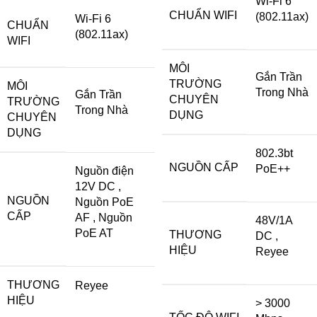
Wi-Fi 6
CHUẨN WIFI
(802.11ax)
Wi-Fi 6
CHUẨN
(802.11ax)
WIFI
MÔI
Gắn Trần
TRƯỜNG
MÔI
Trong Nhà
Gắn Trần
CHUYÊN
TRƯỜNG
Trong Nhà
DỤNG
CHUYÊN
DỤNG
802.3bt
NGUỒN CẤP
PoE++
Nguồn điện
12V DC
,
NGUỒN
Nguồn PoE
CẤP
AF
,
Nguồn
48V/1A
PoE AT
THƯƠNG
DC
,
HIỆU
Reyee
THƯƠNG
Reyee
HIỆU
> 3000