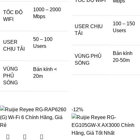
TỐC ĐỘ WIFI
Mbps
1000 – 2000
TỐC ĐỘ
Mbps
WIFI
100 – 150
USER CHỊU
Users
TẢI
50 – 100
USER
Users
CHỊU TẢI
Bán kính
VÙNG PHỦ
20-50m
SÓNG
VÙNG
Bán kính <
PHỦ
20m
SÓNG
-12%