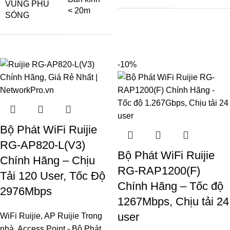
VÙNG PHỦ
< 20m
SÓNG
-10%
Bộ Phát WiFi Ruijie
RG-AP820-L(V3)
Bộ Phát WiFi Ruijie
Chính Hãng – Chịu
RG-RAP1200(F)
Tải 120 User, Tốc Độ
Chính Hãng – Tốc độ
2976Mbps
1267Mbps, Chịu tải 24
user
WiFi Ruijie
,
AP Ruijie Trong
nhà
,
Access Point - Bộ Phát