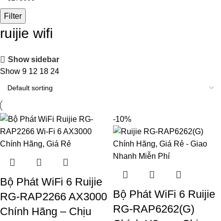
price
Filter
ruijie wifi
Show sidebar
Show
9
12
18
24
-10%
Bộ Phát WiFi 6 Ruijie
Bộ Phát WiFi 6 Ruijie
RG-RAP2266 AX3000
RG-RAP6262(G)
Chính Hãng – Chịu