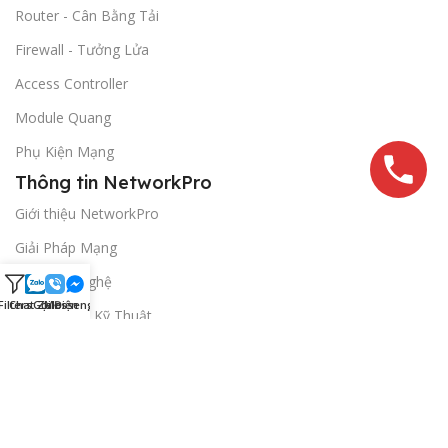
Router - Cân Bằng Tải
Firewall - Tưởng Lửa
Access Controller
Module Quang
Phụ Kiện Mạng
Thông tin NetworkPro
Giới thiệu NetworkPro
Giải Pháp Mạng
Tin Công Nghệ
Filters
Chat Zalo
Gọi Điện
Messenger
Hướng Dẫn Kỹ Thuật
Thanh Toán & Vận Chuyển
Bảo Hành Và Đổi Trả
Chính Sách Bảo Mật