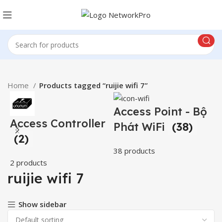
Home
Products tagged “ruijie wifi 7”
Access Point - Bộ
Access Controller
Phát WiFi
(38)
(2)
38 products
2 products
5
ruijie wifi 7
Show sidebar