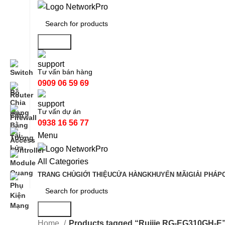
Search
Tư vấn bán hàng
0909 06 59 69
Tư vấn dự án
0938 16 56 77
Menu
All Categories
TRANG CHỦ
GIỚI THIỆU
CỬA HÀNG
KHUYẾN MÃI
GIẢI PHÁP
Search
Home
Products tagged “Ruijie RG-EG310GH-E