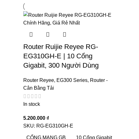
Router Ruijie Reyee RG-
EG310GH-E | 10 Cổng
Gigabit, 300 Người Dùng
Router Reyee
,
EG300 Series
,
Router -
Cân Bằng Tải
In stock
5.200.000
₫
SKU:
RG-EG310GH-E
CỔNG MẠNG GB
10 Cổng Gigabit