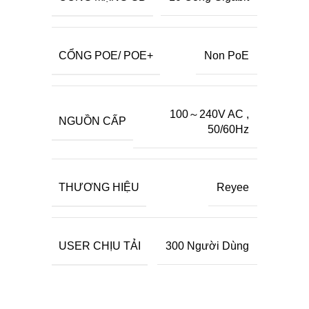
CỔNG POE/ POE+
Non PoE
100～240V AC
,
NGUỒN CẤP
50/60Hz
THƯƠNG HIỆU
Reyee
USER CHỊU TẢI
300 Người Dùng