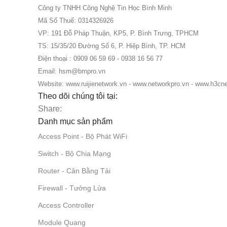
Công ty TNHH Công Nghệ Tin Học Bình Minh
Mã Số Thuế: 0314326926
VP: 191 Đỗ Pháp Thuận, KP5, P. Bình Trưng, TPHCM
TS: 15/35/20 Đường Số 6, P. Hiệp Bình, TP. HCM
Điện thoại : 0909 06 59 69 - 0938 16 56 77
Email: hsm@bmpro.vn
Website: www.ruijienetwork.vn - www.networkpro.vn - www.h3cn
Theo dõi chúng tôi tại:
Share:
Danh mục sản phẩm
Access Point - Bộ Phát WiFi
Switch - Bộ Chia Mạng
Router - Cân Bằng Tải
Firewall - Tưởng Lửa
Access Controller
Module Quang