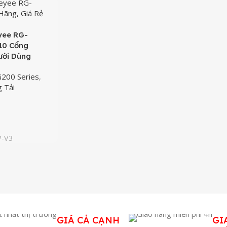
eyee RG-
10 Cổng
ười Dùng
200 Series
,
g Tải
P-V3
GIÁ CẢ CẠNH
GI