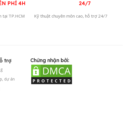
ỄN PHÍ 4H
24/7
4h tại TP.HCM
Kỹ thuật chuyên môn cao, hỗ trợ 24/7
Chứng nhận bởi:
ỗ trợ
ng
p, dự án
t