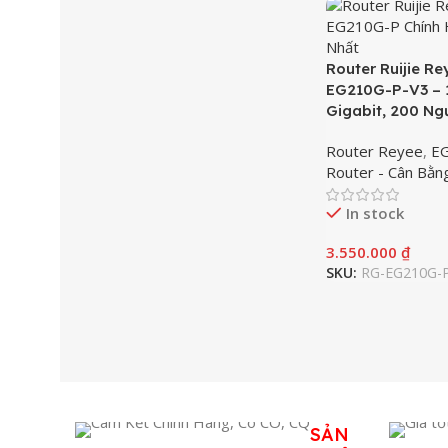
Router Ruijie R
EG210G-P-V3 – 
Gigabit, 200 Ng
Router Reyee
,
EG
Router - Cân Bằn
In stock
3.550.000
₫
SKU:
RG-EG210G-
SẢN