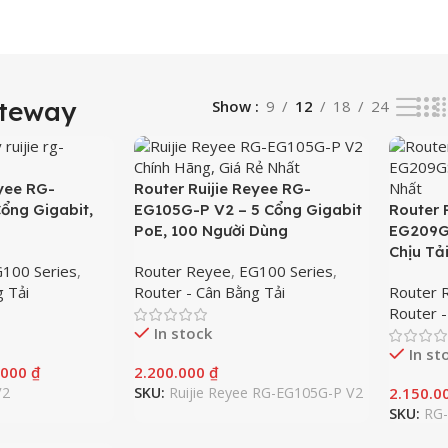
ateway
Show
9
12
18
24
eyee RG-
Router Ruijie Reyee RG-
ổng Gigabit,
EG105G-P V2 – 5 Cổng Gigabit
Router 
PoE, 100 Người Dùng
EG209GS
Chịu Tả
100 Series
,
Router Reyee
,
EG100 Series
,
g Tải
Router - Cân Bằng Tải
Router 
Router -
In stock
In st
.000
₫
2.200.000
₫
V2
SKU:
Ruijie Reyee RG-EG105G-P V2
2.150.0
SKU:
RG