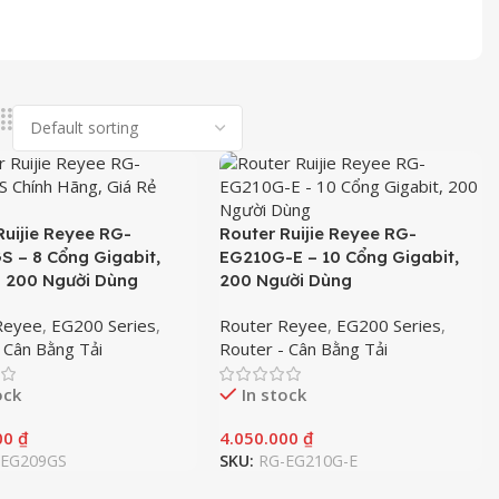
Ruijie Reyee RG-
Router Ruijie Reyee RG-
 – 8 Cổng Gigabit,
EG210G-E – 10 Cổng Gigabit,
i 200 Người Dùng
200 Người Dùng
Reyee
,
EG200 Series
,
Router Reyee
,
EG200 Series
,
 Cân Bằng Tải
Router - Cân Bằng Tải
ock
In stock
00
₫
4.050.000
₫
-EG209GS
SKU:
RG-EG210G-E