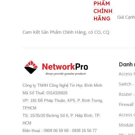
PHẨM
CHÍNH
Giá Cạnh
HÃNG
Cam Kết Sản Phẩm Chính Hãng, có CO, CQ
Danh 
Access P
Switch 
Công ty TNHH Công Nghệ Tin Học Bình Minh
Mã Số Thuế: 0314326926
Router 
VP: 191 Đỗ Pháp Thuận, KP5, P. Bình Trưng,
Firewall
TPHCM
Access C
TS: 15/35/20 Đường Số 6, P. Hiệp Bình, TP.
HCM
Module
Điện thoại : 0909 06 59 69 - 0938 16 56 77