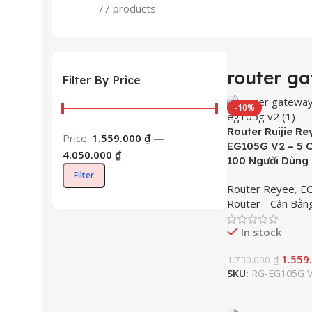
77 products
router g
Filter By Price
-10%
Router Ruijie R
Price:
1.559.000 ₫
—
EG105G V2 – 5 C
4.050.000 ₫
100 Người Dùng
Filter
Router Reyee
,
EG
Router - Cân Bằn
In stock
1.559
1.730.000
₫
SKU:
RG-EG105G 