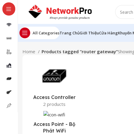
All Categories
Trang Chủ
Giới Thiệu
Cửa Hàng
Khuyến 
Home
Products tagged “router gateway”
Showing 
Access Controller
2 products
Access Point - Bộ
Phát WiFi