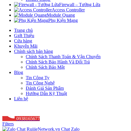
Firewall – Tưởng Lửa
Access Controller
Module Quang
Phụ Kiện Mạng
Trang chủ
Giới Thiệu
Cửa hàng
Khuyến Mãi
Chính sách bán hàng
Chính Sách Thanh Toán & Vận Chuyển
Chính Sách Bảo Hành Và Đổi Trả
Chính Sách Bảo Mật
Blog
Tin Công Ty
Tin Công Nghệ
Đánh Giá Sản Phẩm
Hướng Dẫn Kỹ Thuật
Liên hệ
0938165677
Filters
Chat Zalo