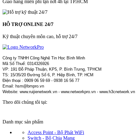
Giao hàng miễn phí tận nơi 4h tại TP.HCM
HỖ TRỢ ONLINE 24/7
Kỹ thuật chuyên môn cao, hỗ trợ 24/7
Công ty TNHH Công Nghệ Tin Học Bình Minh
Mã Số Thuế: 0314326926
VP: 191 Đỗ Pháp Thuận, KP5, P. Bình Trưng, TPHCM
TS: 15/35/20 Đường Số 6, P. Hiệp Bình, TP. HCM
Điện thoại : 0909 06 59 69 - 0938 16 56 77
Email: hsm@bmpro.vn
Website: www.ruijienetwork.vn - www.networkpro.vn - www.h3cnetwork.vn
Theo dõi chúng tôi tại:
Danh mục sản phẩm
Access Point - Bộ Phát WiFi
Switch - Bộ Chia Mạng