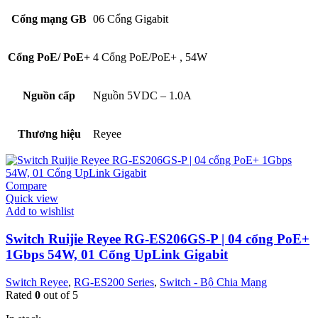
Cổng mạng GB
06 Cổng Gigabit
Cổng PoE/ PoE+
4 Cổng PoE/PoE+
,
54W
Nguồn cấp
Nguồn 5VDC – 1.0A
Thương hiệu
Reyee
Compare
Quick view
Add to wishlist
Switch Ruijie Reyee RG-ES206GS-P | 04 cổng PoE+
1Gbps 54W, 01 Cổng UpLink Gigabit
Switch Reyee
,
RG-ES200 Series
,
Switch - Bộ Chia Mạng
Rated
0
out of 5