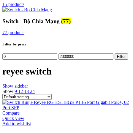
15 products
Switch - Bộ Chia Mạng
(77)
77 products
Filter by price
Min
Max
Filter
price
price
reyee switch
Show sidebar
Show
9
12
18
24
Compare
Quick view
Add to wishlist