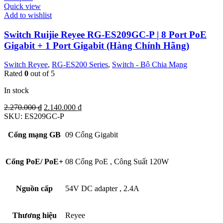
Quick view
Add to wishlist
Switch Ruijie Reyee RG-ES209GC-P | 8 Port PoE
Gigabit + 1 Port Gigabit (Hàng Chính Hãng)
Switch Reyee
,
RG-ES200 Series
,
Switch - Bộ Chia Mạng
Rated
0
out of 5
In stock
Original
Current
2.270.000
₫
2.140.000
₫
price
price
SKU:
ES209GC-P
was:
is:
2.270.000 ₫.
2.140.000 ₫.
Cổng mạng GB
09 Cổng Gigabit
Cổng PoE/ PoE+
08 Cổng PoE
,
Công Suất 120W
Nguồn cấp
54V DC adapter
,
2.4A
Thương hiệu
Reyee