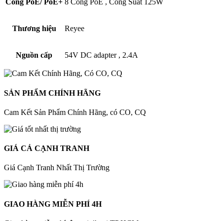
Cổng PoE/ PoE+
8 Cổng PoE
,
Công Suất 125W
Thương hiệu
Reyee
Nguồn cấp
54V DC adapter
,
2.4A
SẢN PHẨM CHÍNH HÃNG
Cam Kết Sản Phẩm Chính Hãng, có CO, CQ
GIÁ CẢ CẠNH TRANH
Giá Cạnh Tranh Nhất Thị Trường
GIAO HÀNG MIỄN PHÍ 4H