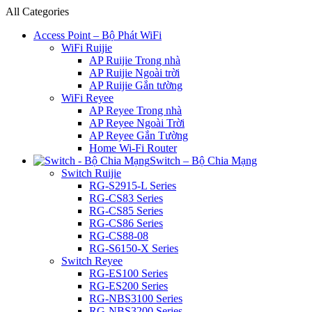
All Categories
Access Point – Bộ Phát WiFi
WiFi Ruijie
AP Ruijie Trong nhà
AP Ruijie Ngoài trời
AP Ruijie Gắn tường
WiFi Reyee
AP Reyee Trong nhà
AP Reyee Ngoài Trời
AP Reyee Gắn Tường
Home Wi-Fi Router
Switch – Bộ Chia Mạng
Switch Ruijie
RG-S2915-L Series
RG-CS83 Series
RG-CS85 Series
RG-CS86 Series
RG-CS88-08
RG-S6150-X Series
Switch Reyee
RG-ES100 Series
RG-ES200 Series
RG-NBS3100 Series
RG-NBS3200 Series