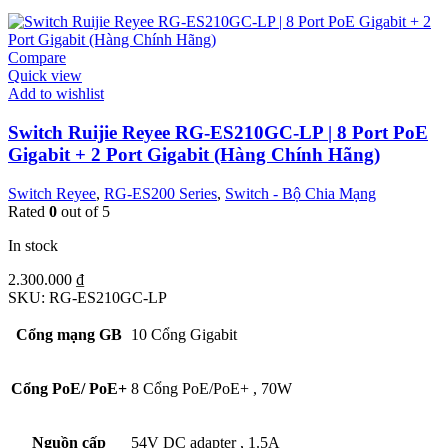
Compare
Quick view
Add to wishlist
Switch Ruijie Reyee RG-ES210GC-LP | 8 Port PoE
Gigabit + 2 Port Gigabit (Hàng Chính Hãng)
Switch Reyee
,
RG-ES200 Series
,
Switch - Bộ Chia Mạng
Rated
0
out of 5
In stock
2.300.000
₫
SKU:
RG-ES210GC-LP
Cổng mạng GB
10 Cổng Gigabit
Cổng PoE/ PoE+
8 Cổng PoE/PoE+
,
70W
Nguồn cấp
54V DC adapter
,
1.5A