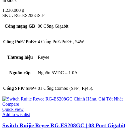
In stock
1.230.000
₫
SKU:
RG-ES206GS-P
Cổng mạng GB
06 Cổng Gigabit
Cổng PoE/ PoE+
4 Cổng PoE/PoE+
,
54W
Thương hiệu
Reyee
Nguồn cấp
Nguồn 5VDC – 1.0A
Cổng SFP/ SFP+
01 Cổng Combo (SFP
,
Rj45).
Compare
Quick view
Add to wishlist
Switch Ruijie Reyee RG-ES208GC | 08 Port Gigabit