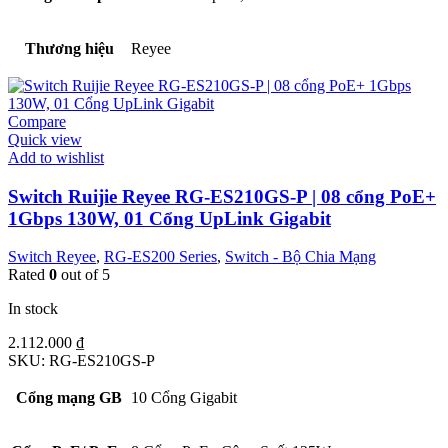
Thương hiệu
Reyee
Compare
Quick view
Add to wishlist
Switch Ruijie Reyee RG-ES210GS-P | 08 cổng PoE+
1Gbps 130W, 01 Cổng UpLink Gigabit
Switch Reyee
,
RG-ES200 Series
,
Switch - Bộ Chia Mạng
Rated
0
out of 5
In stock
2.112.000
₫
SKU:
RG-ES210GS-P
Cổng mạng GB
10 Cổng Gigabit