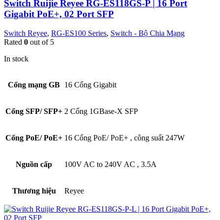
Switch Ruijie Reyee RG-ES118GS-P | 16 Port
Gigabit PoE+, 02 Port SFP
Switch Reyee
,
RG-ES100 Series
,
Switch - Bộ Chia Mạng
Rated
0
out of 5
In stock
Cổng mạng GB
16 Cổng Gigabit
Cổng SFP/ SFP+
2 Cổng 1GBase-X SFP
Cổng PoE/ PoE+
16 Cổng PoE/ PoE+
,
công suất 247W
Nguồn cấp
100V AC to 240V AC
,
3.5A
Thương hiệu
Reyee