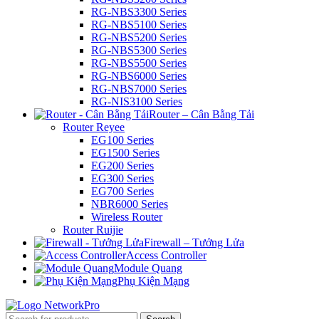
RG-NBS3300 Series
RG-NBS5100 Series
RG-NBS5200 Series
RG-NBS5300 Series
RG-NBS5500 Series
RG-NBS6000 Series
RG-NBS7000 Series
RG-NIS3100 Series
Router – Cân Bằng Tải
Router Reyee
EG100 Series
EG1500 Series
EG200 Series
EG300 Series
EG700 Series
NBR6000 Series
Wireless Router
Router Ruijie
Firewall – Tưởng Lửa
Access Controller
Module Quang
Phụ Kiện Mạng