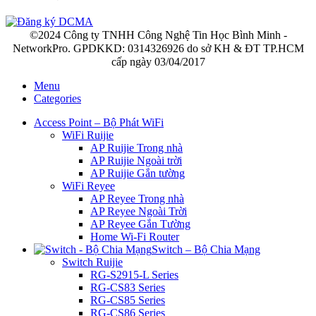
©2024 Công ty TNHH Công Nghệ Tin Học Bình Minh -
NetworkPro. GPDKKD: 0314326926 do sở KH & ĐT TP.HCM
cấp ngày 03/04/2017
Menu
Categories
Access Point – Bộ Phát WiFi
WiFi Ruijie
AP Ruijie Trong nhà
AP Ruijie Ngoài trời
AP Ruijie Gắn tường
WiFi Reyee
AP Reyee Trong nhà
AP Reyee Ngoài Trời
AP Reyee Gắn Tường
Home Wi-Fi Router
Switch – Bộ Chia Mạng
Switch Ruijie
RG-S2915-L Series
RG-CS83 Series
RG-CS85 Series
RG-CS86 Series