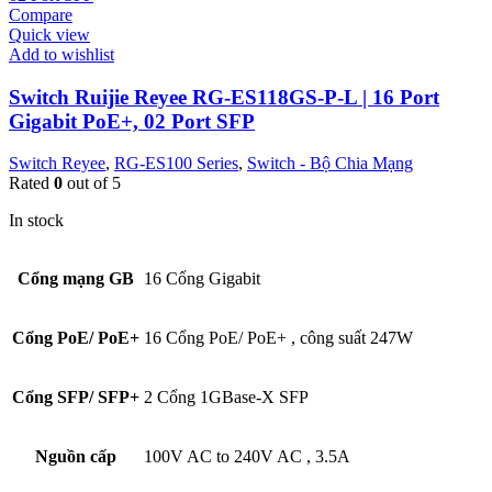
Compare
Quick view
Add to wishlist
Switch Ruijie Reyee RG-ES118GS-P-L | 16 Port
Gigabit PoE+, 02 Port SFP
Switch Reyee
,
RG-ES100 Series
,
Switch - Bộ Chia Mạng
Rated
0
out of 5
In stock
Cổng mạng GB
16 Cổng Gigabit
Cổng PoE/ PoE+
16 Cổng PoE/ PoE+
,
công suất 247W
Cổng SFP/ SFP+
2 Cổng 1GBase-X SFP
Nguồn cấp
100V AC to 240V AC
,
3.5A