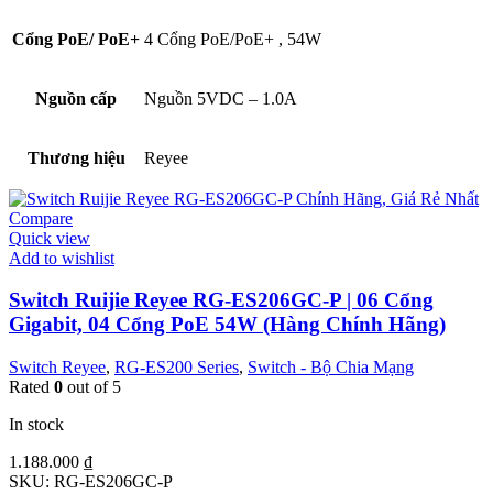
Cổng PoE/ PoE+
4 Cổng PoE/PoE+
,
54W
Nguồn cấp
Nguồn 5VDC – 1.0A
Thương hiệu
Reyee
Compare
Quick view
Add to wishlist
Switch Ruijie Reyee RG-ES206GC-P | 06 Cổng
Gigabit, 04 Cổng PoE 54W (Hàng Chính Hãng)
Switch Reyee
,
RG-ES200 Series
,
Switch - Bộ Chia Mạng
Rated
0
out of 5
In stock
1.188.000
₫
SKU:
RG-ES206GC-P