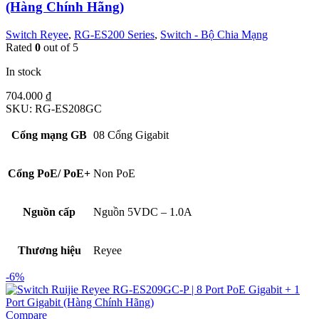
(Hàng Chính Hãng)
Switch Reyee
,
RG-ES200 Series
,
Switch - Bộ Chia Mạng
Rated
0
out of 5
In stock
704.000
₫
SKU:
RG-ES208GC
Cổng mạng GB
08 Cổng Gigabit
Cổng PoE/ PoE+
Non PoE
Nguồn cấp
Nguồn 5VDC – 1.0A
Thương hiệu
Reyee
-6%
Compare