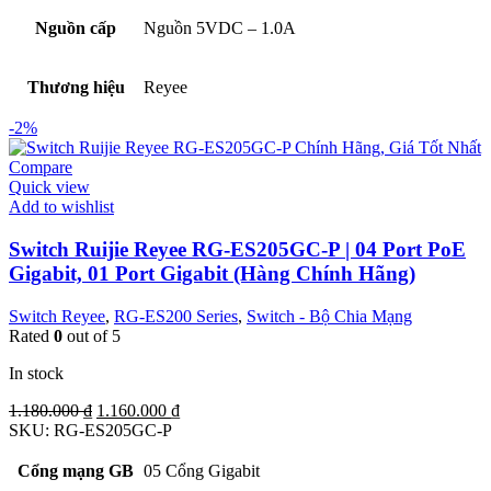
Nguồn cấp
Nguồn 5VDC – 1.0A
Thương hiệu
Reyee
-2%
Compare
Quick view
Add to wishlist
Switch Ruijie Reyee RG-ES205GC-P | 04 Port PoE
Gigabit, 01 Port Gigabit (Hàng Chính Hãng)
Switch Reyee
,
RG-ES200 Series
,
Switch - Bộ Chia Mạng
Rated
0
out of 5
In stock
Original
Current
1.180.000
₫
1.160.000
₫
price
price
SKU:
RG-ES205GC-P
was:
is:
1.180.000 ₫.
1.160.000 ₫.
Cổng mạng GB
05 Cổng Gigabit