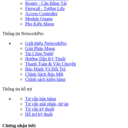
Router - Cân Bằng Tải
Firewall - Tưởng Lửa
Access Controller
Module Quang
Phụ Kiện Mạng
Thông tin NetworkPro
Giới thiệu NetworkPro
Giải Pháp Mạng
Tin Công Nghệ
Hướng Dẫn Kỹ Thuật
Thanh Toán & Vận Chuyển
Bảo Hành Và Đổi Trả
Chính Sách Bảo Mật
Chính sách kiểm hàng
Thông tin hỗ trợ
Tư vấn bán hàng
Tư vấn giải pháp, dự án
Tư vấn kỹ thuật
Hỗ trợ kỹ thuật
Chứng nhận bởi: