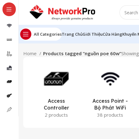
All Categories
Trang Chủ
Giới Thiệu
Cửa Hàng
Khuyến 
Home
Products tagged “nguồn poe 60w”
Showing 
Access
Access Point -
Controller
Bộ Phát WiFi
2 products
38 products