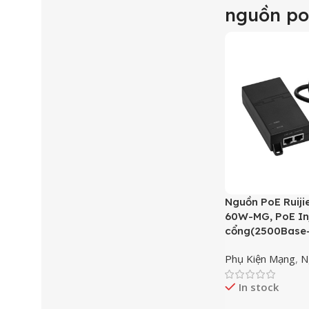
nguồn po
Nguồn PoE Ruij
60W-MG, PoE Inj
cổng(2500Base-T
Phụ Kiện Mạng
,
N
In stock