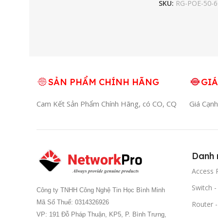
SKU:
RG-POE-50-
SẢN PHẨM CHÍNH HÃNG
GIÁ
Cam Kết Sản Phẩm Chính Hãng, có CO, CQ
Giá Cạnh
Danh 
Access P
Switch 
Công ty TNHH Công Nghệ Tin Học Bình Minh
Mã Số Thuế: 0314326926
Router 
VP: 191 Đỗ Pháp Thuận, KP5, P. Bình Trưng,