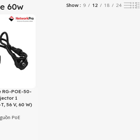
e 60w
Show
9
12
18
24
ie RG-POE-50-
ector 1
, 56 V, 60 W)
guồn PoE