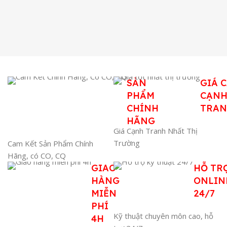
SẢN
GIÁ 
PHẨM
CẠN
CHÍNH
TRA
HÃNG
Giá Cạnh Tranh Nhất Thị
Trường
Cam Kết Sản Phẩm Chính
Hãng, có CO, CQ
GIAO
HỖ TR
HÀNG
ONLIN
MIỄN
24/7
PHÍ
Kỹ thuật chuyên môn cao, hỗ
4H