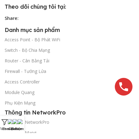
Theo dõi chúng tôi tại:
Share:
Danh mục sản phẩm
Access Point - Bộ Phát WiFi
Switch - Bộ Chia Mạng
Router - Cân Bằng Tải
Firewall - Tưởng Lửa
Access Controller
Module Quang
Phụ Kiện Mạng
Thông tin NetworkPro
Giới thiệu NetworkPro
Filters
Chat Zalo
Gọi Điện
Messenger
Giải Pháp Mạng